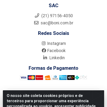
SAC
(21) 97156-4050
sac@boni.com.br
Redes Sociais
Instagram
Facebook
Linkedin
Formas de Pagamento
O nosso site coleta cookies próprios e de
Nova Boni Distribuidora de Material de Construção LTDA
terceiros para proporcionar uma experiência
- Rua Alice Tibiriçá, 330 - Vila Da Penha, Rio de
personalizada ao usuário, apresentar publicidade
Janeiro/RJ - CEP: 21.210-110 - CNPJ: 11.003.135/0001-