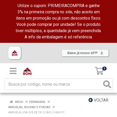
Utilize o cupom: PRIMEIRACOMPRA e ganhe
3% na primeira compra no site, não aceito em
itens em promoção ou já com descontos fixos.
Você pode comprar por unidade! Se o produto
tiver múltiplos, a quantidade já vem preenchida.
A info da embalagem é só referência.
Baixe já nosso APP
0
VOLTAR
INÍCIO
FERRAGENS
ARRUELAS, BUCHAS E PORCAS
ARRUELA LISA 3/8 ZB CX C/2KG C/434 PC