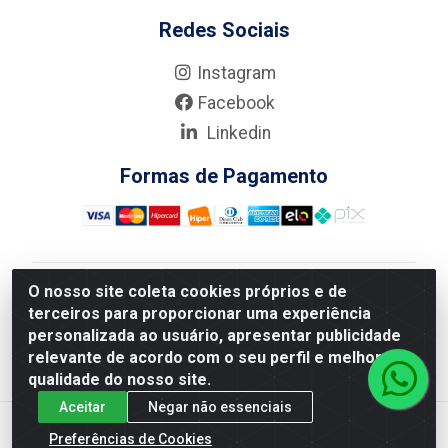
Redes Sociais
Instagram
Facebook
Linkedin
Formas de Pagamento
O nosso site coleta cookies próprios e de
Nova Boni Distribuidora de Material de Construção LTDA
terceiros para proporcionar uma experiência
- Rua Alice Tibiriçá, 330 - Vila Da Penha, Rio de
personalizada ao usuário, apresentar publicidade
Janeiro/RJ - CEP: 21.210-110 - CNPJ: 11.003.135/0001-
relevante de acordo com o seu perfil e melhorar a
27
qualidade do nosso site.
Aceitar
Negar não essenciais
Preferências de Cookies