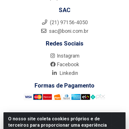
SAC
(21) 97156-4050
sac@boni.com.br
Redes Sociais
Instagram
Facebook
Linkedin
Formas de Pagamento
O nosso site coleta cookies próprios e de
Nova Boni Distribuidora de Material de Construção LTDA
terceiros para proporcionar uma experiência
- Rua Alice Tibiriçá, 330 - Vila Da Penha, Rio de