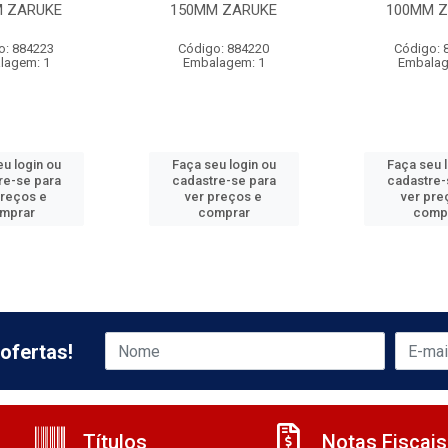
 ZARUKE
150MM ZARUKE
100MM 
o: 884223
Código: 884220
Código: 
lagem: 1
Embalagem: 1
Embalag
u login ou
Faça seu login ou
Faça seu 
re-se para
cadastre-se para
cadastre-
preços e
ver preços e
ver pre
mprar
comprar
comp
ofertas!
Títulos
Notas Fiscais