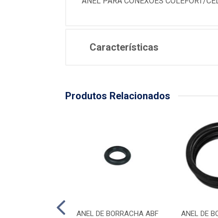
ANEL PARA CONEXOES COLEFORT/CE
Características
Produtos Relacionados
E BORRACHA ABF
ANEL DE BORRACHA ABF
ANEL DE 