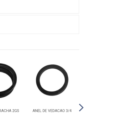
RACHA 2GS
ANEL DE VEDACAO 3/4
ANEL DE BORRA