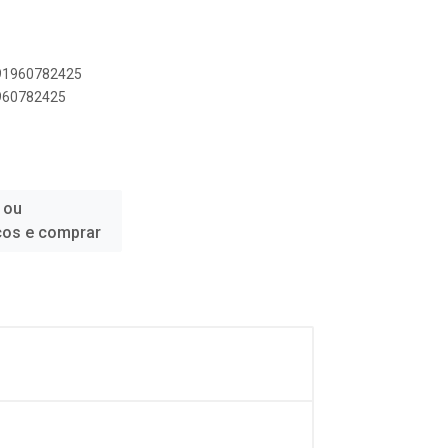
891960782425
1960782425
 ou
ços e comprar