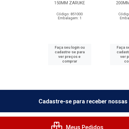
MM ZARUKE
150MM ZARUKE
200MM
digo: 851002
Código: 851000
Códig
balagem: 1
Embalagem: 1
Emba
 seu login ou
Faça seu login ou
Faça se
astre-se para
cadastre-se para
cadast
er preços e
ver preços e
ver 
comprar
comprar
co
Cadastre-se para receber nossas 
Meus Pedidos