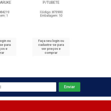
ZARUKE
P/TUBETE
50MM ZAR
884219
Código: 873900
Código: 851
em: 1
Embalagem: 10
Embalagem
login ou
Faça seu login ou
Faça seu log
se para
cadastre-se para
cadastre-se 
ços e
ver preços e
ver preços
rar
comprar
comprar