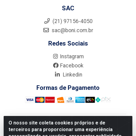
SAC
(21) 97156-4050
sac@boni.com.br
Redes Sociais
Instagram
Facebook
Linkedin
Formas de Pagamento
O nosso site coleta cookies próprios e de
Nova Boni Distribuidora de Material de Construção LTDA
terceiros para proporcionar uma experiência
- Rua Alice Tibiriçá, 330 - Vila Da Penha, Rio de