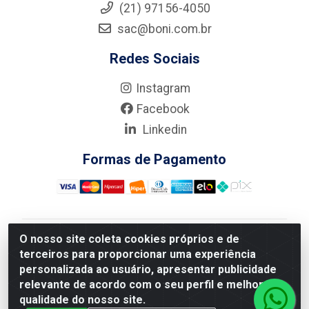
(21) 97156-4050
sac@boni.com.br
Redes Sociais
Instagram
Facebook
Linkedin
Formas de Pagamento
O nosso site coleta cookies próprios e de
Nova Boni Distribuidora de Material de Construção LTDA
terceiros para proporcionar uma experiência
- Rua Alice Tibiriçá, 330 - Vila Da Penha, Rio de
personalizada ao usuário, apresentar publicidade
Janeiro/RJ - CEP: 21.210-110 - CNPJ: 11.003.135/0001-
relevante de acordo com o seu perfil e melhorar a
27
qualidade do nosso site.