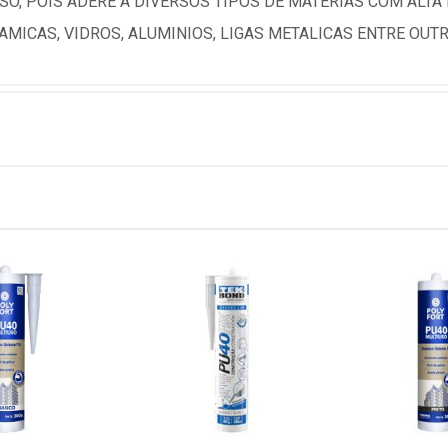
SO, POIS ADERE A DIVERSOS TIPOS DE MATERIAS COM AL
MICAS, VIDROS, ALUMINIOS, LIGAS METALICAS ENTRE OUTR