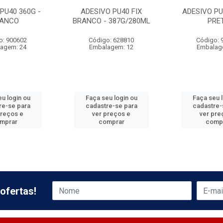
PU40 360G -
ADESIVO PU40 FIX
ADESIVO PU
ANCO
BRANCO - 387G/280ML
PRE
o: 900602
Código: 628810
Código: 
agem: 24
Embalagem: 12
Embalag
u login ou
Faça seu login ou
Faça seu 
re-se para
cadastre-se para
cadastre-
preços e
ver preços e
ver pre
mprar
comprar
comp
ofertas!