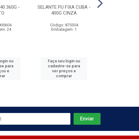
40 360G -
SELANTE PU FIXA CUBA -
SELANTE PU FI
TO
400G CINZA
CIBRA - 400G
900604
Código: 875304
Código: 875
em: 24
Embalagem: 1
Embalagem
login ou
Faça seu login ou
Faça seu log
se para
cadastre-se para
cadastre-se 
ços e
ver preços e
ver preços
rar
comprar
comprar