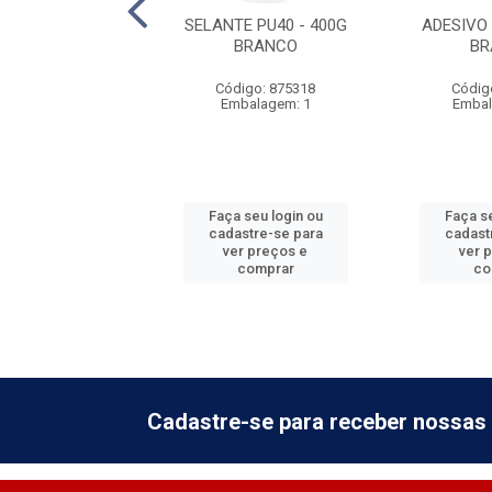
E PU FIXA TUDO
SELANTE PU40 - 400G
ADESIVO 
- 400G BRANCO
BRANCO
BR
digo: 875309
Código: 875318
Códig
balagem: 1
Embalagem: 1
Embal
 seu login ou
Faça seu login ou
Faça se
astre-se para
cadastre-se para
cadast
er preços e
ver preços e
ver 
comprar
comprar
co
Cadastre-se para receber nossas 