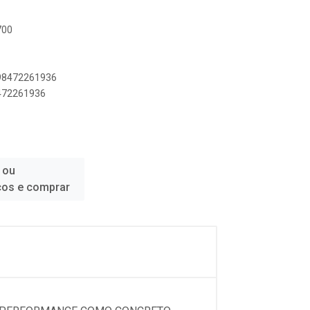
700
898472261936
8472261936
 ou
ços e comprar