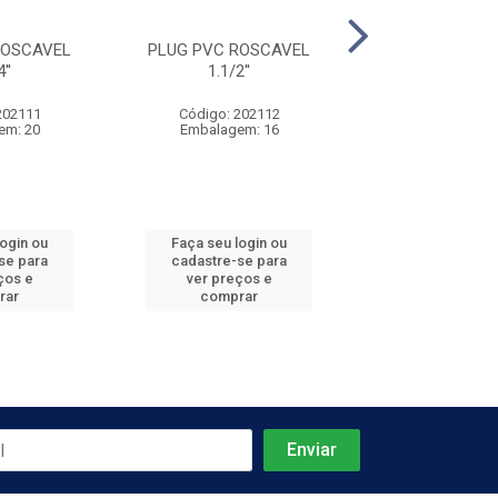
ROSCAVEL
PLUG PVC ROSCAVEL
PLUG PVC ROSC
''
1.1/2''
202111
Código: 202112
Código: 202
em: 20
Embalagem: 16
Embalagem
login ou
Faça seu login ou
Faça seu log
se para
cadastre-se para
cadastre-se 
ços e
ver preços e
ver preços
rar
comprar
comprar