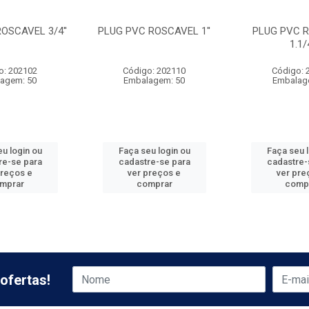
OSCAVEL 3/4''
PLUG PVC ROSCAVEL 1''
PLUG PVC 
1.1/4
o: 202102
Código: 202110
Código: 
agem: 50
Embalagem: 50
Embalag
u login ou
Faça seu login ou
Faça seu 
re-se para
cadastre-se para
cadastre-
preços e
ver preços e
ver pre
mprar
comprar
comp
ofertas!