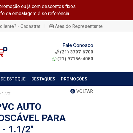
promoção ou já com descontos fixos.
info da embalagem é só referência.
|
cliente? - Cadastrar
Área do Representante
Fale Conosco
0
(21) 3797-6700
(21) 97156-4050
 DE ESTOQUE
DESTAQUES
PROMOÇÕES
VOLTAR
1.1/2''
PVC AUTO
OSCÁVEL PARA
 1.1/2''