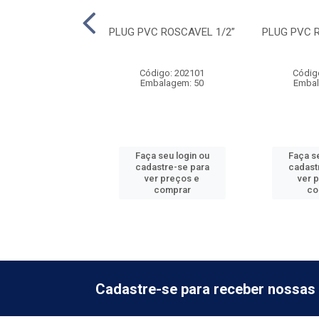
C ROSCAVEL 2''
PLUG PVC ROSCAVEL 1/2”
PLUG PVC R
digo: 202113
Código: 202101
Códig
balagem: 5
Embalagem: 50
Embal
 seu login ou
Faça seu login ou
Faça se
astre-se para
cadastre-se para
cadast
er preços e
ver preços e
ver 
comprar
comprar
co
Cadastre-se para receber nossas 