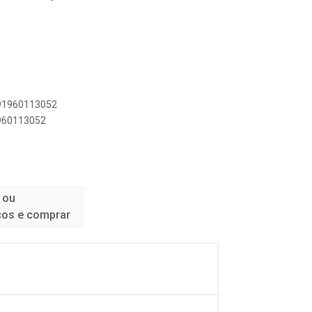
891960113052
1960113052
 ou
ços e comprar