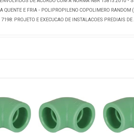
NVOLVIDOS DE ACORDO COM A NORMA NBR 15813:2010 - S
UA QUENTE E FRIA - POLIPROPILENO COPOLIMERO RANDOM 
 7198: PROJETO E EXECUCAO DE INSTALACOES PREDIAIS DE