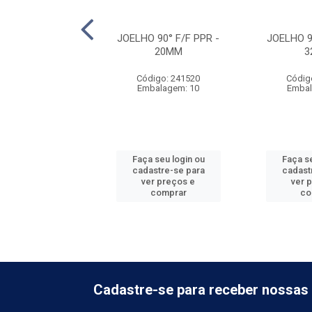
 90° F/F PPR -
JOELHO 90° F/F PPR -
JOELHO 9
110MM
20MM
3
digo: 241595
Código: 241520
Códig
balagem: 1
Embalagem: 10
Embal
 seu login ou
Faça seu login ou
Faça se
astre-se para
cadastre-se para
cadast
er preços e
ver preços e
ver 
comprar
comprar
co
Cadastre-se para receber nossas 