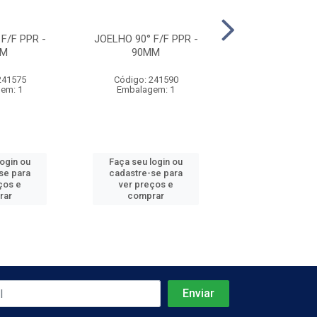
F/F PPR -
JOELHO 90° F/F PPR -
JOELHO 90° F/
MM
90MM
110MM
241575
Código: 241590
Código: 241
em: 1
Embalagem: 1
Embalagem
login ou
Faça seu login ou
Faça seu log
se para
cadastre-se para
cadastre-se 
ços e
ver preços e
ver preços
rar
comprar
comprar