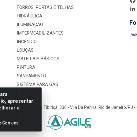
FORROS, PORTAS E TELHAS
HIDRÁULICA
Fo
ILUMINAÇÃO
IMPERMEABILIZANTES
INCÊNDIO
LOUÇAS
MATERIAIS BÁSICOS
PINTURA
SANEAMENTO
SISTEMA PARA GÁS
para
io, apresentar
elhorar a
rução LTDA - Rua Alice Tibiriçá, 330 - Vila Da Penha, Rio de Janeiro/RJ
e Cookies