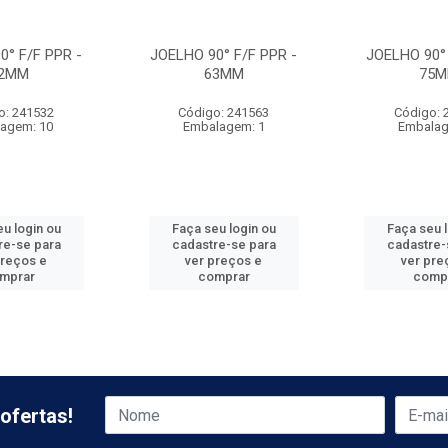
0° F/F PPR -
JOELHO 90° F/F PPR -
JOELHO 90° 
2MM
63MM
75
o: 241532
Código: 241563
Código: 
agem: 10
Embalagem: 1
Embalag
u login ou
Faça seu login ou
Faça seu 
re-se para
cadastre-se para
cadastre-
preços e
ver preços e
ver pre
mprar
comprar
comp
ofertas!