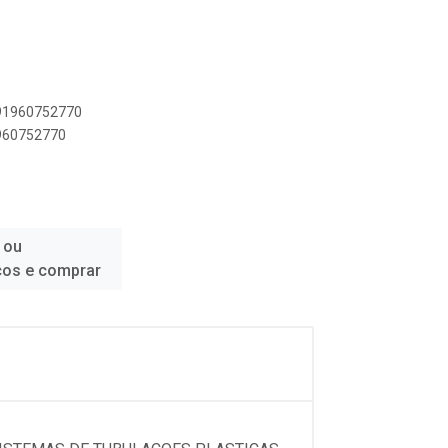
891960752770
1960752770
 ou
ços e comprar