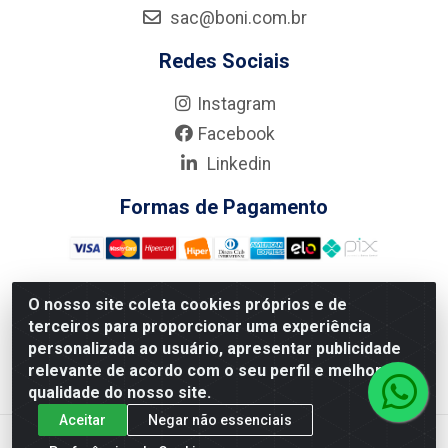
sac@boni.com.br
Redes Sociais
Instagram
Facebook
Linkedin
Formas de Pagamento
O nosso site coleta cookies próprios e de
terceiros para proporcionar uma experiência
Nova Boni Distribuidora de Material de Construção LTDA - Rua
personalizada ao usuário, apresentar publicidade
Alice Tibiriçá, 330 - Vila Da Penha, Rio de Janeiro/RJ - CEP:
relevante de acordo com o seu perfil e melhorar a
21.210-110 - CNPJ: 11.003.135/0001-27
qualidade do nosso site.
Aceitar
Negar não essenciais