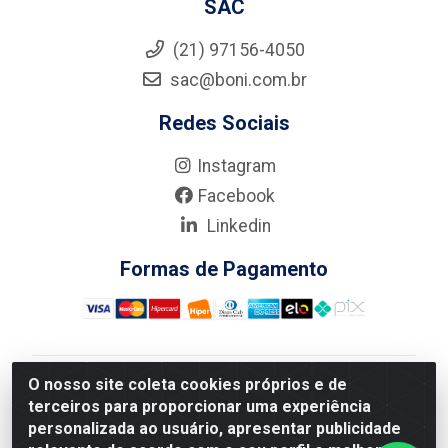
SAC
(21) 97156-4050
sac@boni.com.br
Redes Sociais
Instagram
Facebook
Linkedin
Formas de Pagamento
O nosso site coleta cookies próprios e de
Nova Boni Distribuidora de Material de Construção LTDA
terceiros para proporcionar uma experiência
- Rua Alice Tibiriçá, 330 - Vila Da Penha, Rio de
personalizada ao usuário, apresentar publicidade
Janeiro/RJ - CEP: 21.210-110 - CNPJ: 11.003.135/0001-