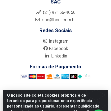
SAC
(21) 97156-4050
sac@boni.com.br
Redes Sociais
Instagram
Facebook
Linkedin
Formas de Pagamento
O nosso site coleta cookies próprios e de
Nova Boni Distribuidora de Material de Construção LTDA
terceiros para proporcionar uma experiência
- Rua Alice Tibiriçá, 330 - Vila Da Penha, Rio de
personalizada ao usuário, apresentar publicidade
Janeiro/RJ - CEP: 21.210-110 - CNPJ: 11.003.135/0001-