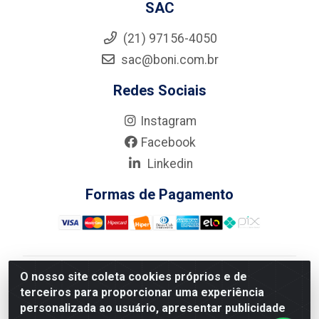
SAC
(21) 97156-4050
sac@boni.com.br
Redes Sociais
Instagram
Facebook
Linkedin
Formas de Pagamento
O nosso site coleta cookies próprios e de
Nova Boni Distribuidora de Material de Construção LTDA
terceiros para proporcionar uma experiência
- Rua Alice Tibiriçá, 330 - Vila Da Penha, Rio de
personalizada ao usuário, apresentar publicidade
Janeiro/RJ - CEP: 21.210-110 - CNPJ: 11.003.135/0001-