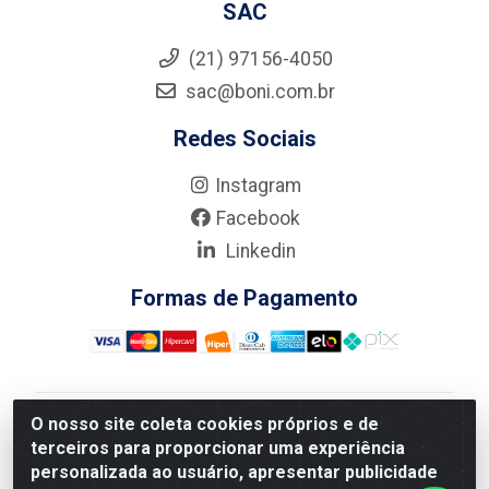
SAC
(21) 97156-4050
sac@boni.com.br
Redes Sociais
Instagram
Facebook
Linkedin
Formas de Pagamento
O nosso site coleta cookies próprios e de
Nova Boni Distribuidora de Material de Construção LTDA
terceiros para proporcionar uma experiência
- Rua Alice Tibiriçá, 330 - Vila Da Penha, Rio de
personalizada ao usuário, apresentar publicidade
Janeiro/RJ - CEP: 21.210-110 - CNPJ: 11.003.135/0001-