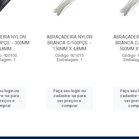
EIRA NYLON
ABRAÇADEIRA NYLON
ABRAÇADEI
0PÇS. - 300MM
BRANCA C/100PÇS. -
BRANCA C/
4,8MM
150MM X 4,8MM
500MM X
o: 920105
Código: 921015
Código: 
lagem: 1
Embalagem: 1
Embalag
u login ou
Faça seu login ou
Faça seu 
re-se para
cadastre-se para
cadastre-
preços e
ver preços e
ver pre
mprar
comprar
comp