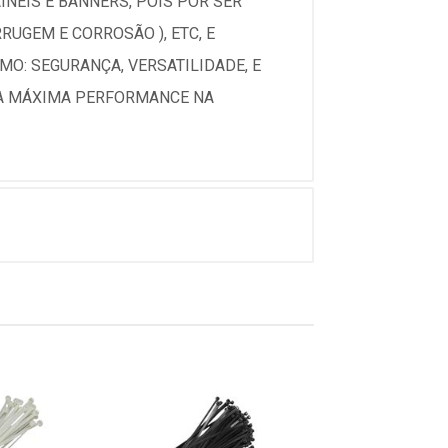
INÉIS E BANNERS, POIS POR SER
RUGEM E CORROSÃO ), ETC, E
O: SEGURANÇA, VERSATILIDADE, E
DA MÁXIMA PERFORMANCE NA