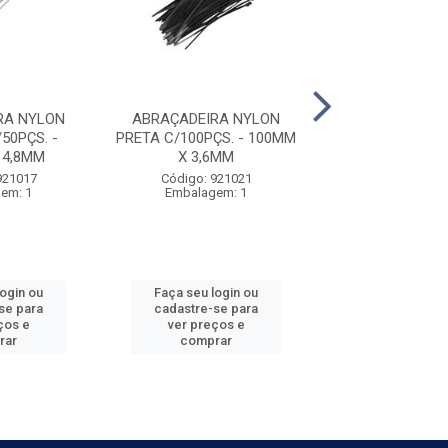
RA NYLON
ABRAÇADEIRA NYLON
ABRAÇADEIRA
50PÇS. -
PRETA C/100PÇS. - 100MM
BRANCA C/100
 4,8MM
X 3,6MM
400MM X 3
921017
Código: 921021
Código: 921
em: 1
Embalagem: 1
Embalagem
login ou
Faça seu login ou
Faça seu log
se para
cadastre-se para
cadastre-se 
ços e
ver preços e
ver preços
rar
comprar
comprar