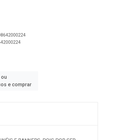
908642000224
8642000224
 ou
ços e comprar