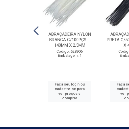
ADEIRA NYLON
ABRAÇADEIRA NYLON
ABRAÇAD
A C/100PÇS. -
BRANCA C/100PÇS. -
PRETA C/5
MM X 3,6MM
140MM X 2,5MM
X 
digo: 921014
Código: 628906
Códig
balagem: 1
Embalagem: 1
Emba
 seu login ou
Faça seu login ou
Faça se
astre-se para
cadastre-se para
cadast
er preços e
ver preços e
ver 
comprar
comprar
co