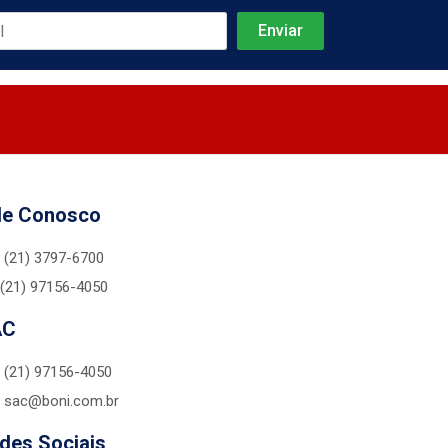
le Conosco
(21) 3797-6700
(21) 97156-4050
AC
(21) 97156-4050
sac@boni.com.br
des Sociais