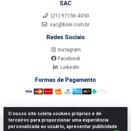
SAC
(21) 97156-4050
sac@boni.com.br
Redes Sociais
Instagram
Facebook
Linkedin
Formas de Pagamento
O nosso site coleta cookies próprios e de
Nova Boni Distribuidora de Material de Construção LTDA
terceiros para proporcionar uma experiência
- Rua Alice Tibiriçá, 330 - Vila Da Penha, Rio de
personalizada ao usuário, apresentar publicidade
Janeiro/RJ - CEP: 21.210-110 - CNPJ: 11.003.135/0001-