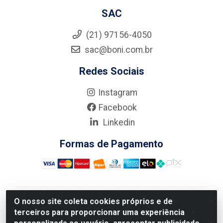
SAC
(21) 97156-4050
sac@boni.com.br
Redes Sociais
Instagram
Facebook
Linkedin
Formas de Pagamento
O nosso site coleta cookies próprios e de
Nova Boni Distribuidora de Material de Construção LTDA
terceiros para proporcionar uma experiência
- Rua Alice Tibiriçá, 330 - Vila Da Penha, Rio de