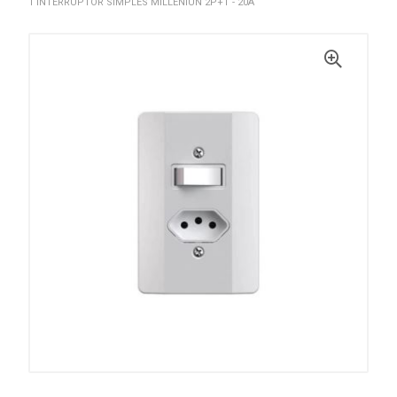
1 INTERRUPTOR SIMPLES MILLENIUN 2P+T - 20A