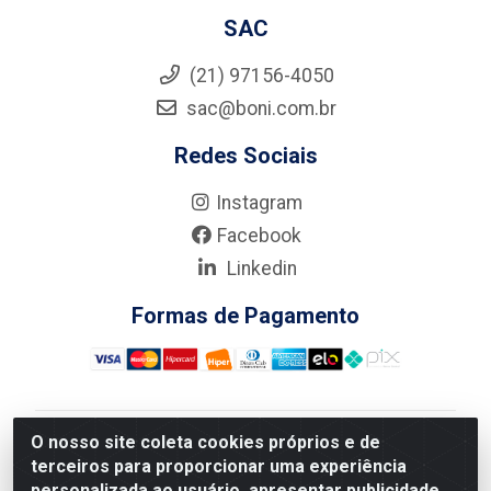
SAC
(21) 97156-4050
sac@boni.com.br
Redes Sociais
Instagram
Facebook
Linkedin
Formas de Pagamento
O nosso site coleta cookies próprios e de
Nova Boni Distribuidora de Material de Construção LTDA
terceiros para proporcionar uma experiência
- Rua Alice Tibiriçá, 330 - Vila Da Penha, Rio de
personalizada ao usuário, apresentar publicidade
Janeiro/RJ - CEP: 21.210-110 - CNPJ: 11.003.135/0001-