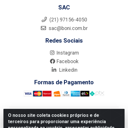
SAC
(21) 97156-4050
sac@boni.com.br
Redes Sociais
Instagram
Facebook
Linkedin
Formas de Pagamento
O nosso site coleta cookies próprios e de
Nova Boni Distribuidora de Material de Construção LTDA
terceiros para proporcionar uma experiência
- Rua Alice Tibiriçá, 330 - Vila Da Penha, Rio de
personalizada ao usuário, apresentar publicidade
Janeiro/RJ - CEP: 21.210-110 - CNPJ: 11.003.135/0001-