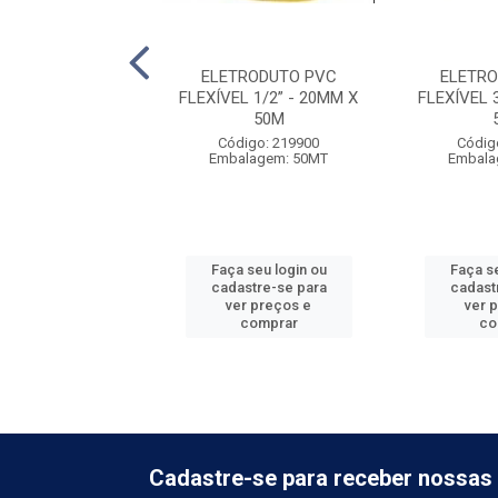
ETRODUTO ROSCA
ELETRODUTO PVC
ELETR
 1/2'' X 3M
FLEXÍVEL 1/2” - 20MM X
FLEXÍVEL 
50M
digo: 219001
Código: 219900
Códig
balagem: 20
Embalagem: 50MT
Embala
 seu login ou
Faça seu login ou
Faça se
astre-se para
cadastre-se para
cadast
er preços e
ver preços e
ver 
comprar
comprar
co
Cadastre-se para receber nossas 