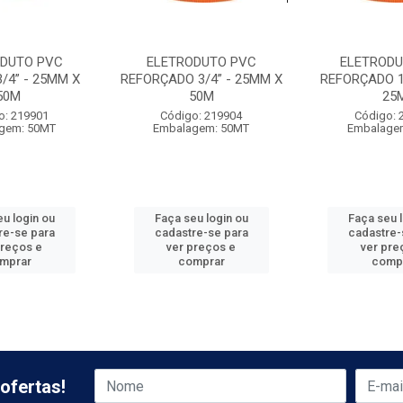
ODUTO PVC
ELETRODUTO PVC
ELETRODU
3/4” - 25MM X
REFORÇADO 3/4” - 25MM X
REFORÇADO 1
50M
50M
25
o: 219901
Código: 219904
Código: 
gem: 50MT
Embalagem: 50MT
Embalage
u login ou
Faça seu login ou
Faça seu 
re-se para
cadastre-se para
cadastre-
preços e
ver preços e
ver pre
mprar
comprar
comp
ofertas!