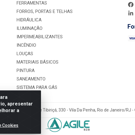
FERRAMENTAS
FORROS, PORTAS E TELHAS
HIDRÁULICA
Fo
ILUMINAÇÃO
IMPERMEABILIZANTES
INCÊNDIO
LOUÇAS
MATERIAIS BÁSICOS
PINTURA
SANEAMENTO
SISTEMA PARA GÁS
para
io, apresentar
elhorar a
rução LTDA - Rua Alice Tibiriçá, 330 - Vila Da Penha, Rio de Janeiro/RJ
e Cookies