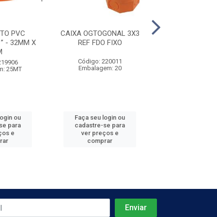
TO PVC
CAIXA OGTOGONAL 3X3
TUBO ELETRODU
” - 32MM X
REF FDO FIXO
- 1/2'' X 
M
Código: 220011
Código: 219
219906
Embalagem: 20
Embalagem:
m: 25MT
login ou
Faça seu login ou
Faça seu log
se para
cadastre-se para
cadastre-se 
ços e
ver preços e
ver preços
rar
comprar
comprar