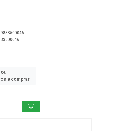
899833500046
9833500046
 ou
ços e comprar