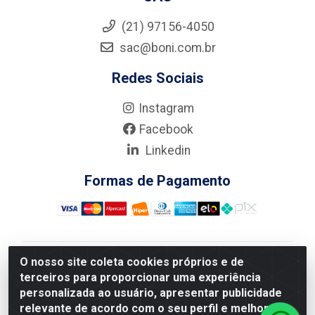
(21) 97156-4050
sac@boni.com.br
Redes Sociais
Instagram
Facebook
Linkedin
Formas de Pagamento
O nosso site coleta cookies próprios e de
Nova Boni Distribuidora de Material de Construção LTDA
terceiros para proporcionar uma experiência
- Rua Alice Tibiriçá, 330 - Vila Da Penha, Rio de
personalizada ao usuário, apresentar publicidade
Janeiro/RJ - CEP: 21.210-110 - CNPJ: 11.003.135/0001-
relevante de acordo com o seu perfil e melhorar a
27