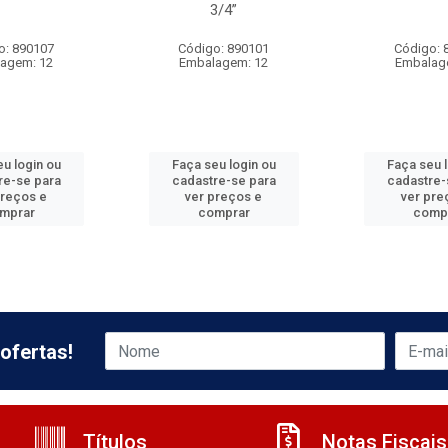
3/4”
o: 890107
Código: 890101
Código: 
agem: 12
Embalagem: 12
Embalag
u login ou
Faça seu login ou
Faça seu 
re-se para
cadastre-se para
cadastre-
preços e
ver preços e
ver pre
mprar
comprar
comp
ofertas!
Títulos
Notas Fiscais