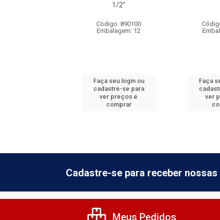
1/2''
digo: 890104
Código: 890100
Códig
balagem: 12
Embalagem: 12
Embal
 seu login ou
Faça seu login ou
Faça se
astre-se para
cadastre-se para
cadast
er preços e
ver preços e
ver 
comprar
comprar
co
Cadastre-se para receber nossas 
Meus Pedidos