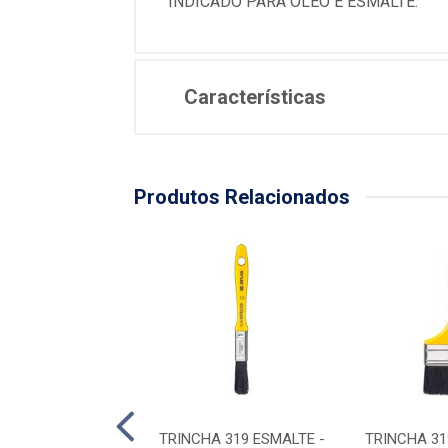
INDICADO PARA OLEO E ESMALTE.
Características
Produtos Relacionados
319 ESMALTE - 2”
TRINCHA 319 ESMALTE -
TRINCHA 31