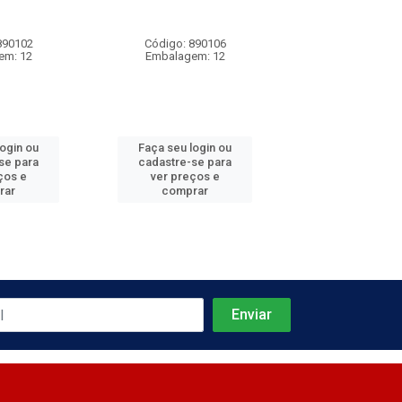
890102
Código: 890106
Código: 890
em: 12
Embalagem: 12
Embalagem:
login ou
Faça seu login ou
Faça seu log
se para
cadastre-se para
cadastre-se 
ços e
ver preços e
ver preços
rar
comprar
comprar