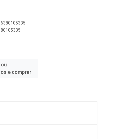
896380105335
6380105335
 ou
ços e comprar