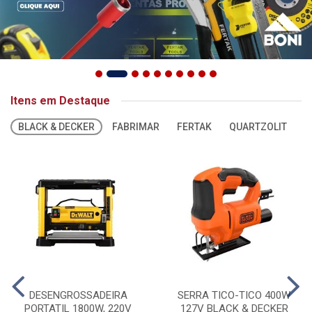
Itens em Destaque
BLACK & DECKER
FABRIMAR
FERTAK
QUARTZOLIT
S
DESENGROSSADEIRA
SERRA TICO-TICO 400W
PORTATIL 1800W, 220V
127V BLACK & DECKER