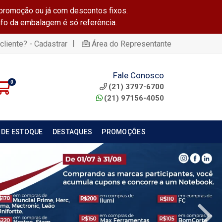
promoção ou já com descontos fixos.
info da embalagem é só referência.
|
cliente? - Cadastrar
Área do Representante
Fale Conosco
0
(21) 3797-6700
(21) 97156-4050
 DE ESTOQUE
DESTAQUES
PROMOÇÕES