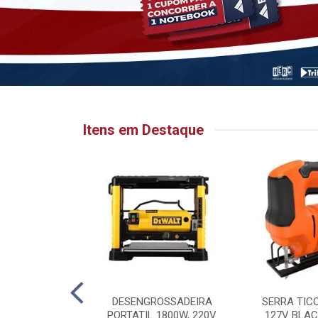
Itens em Destaque
HATA PARA
DESENGROSSADEIRA
SERRA TIC
 6.1/8” X 1”
PORTATIL 1800W, 220V
127V BLAC