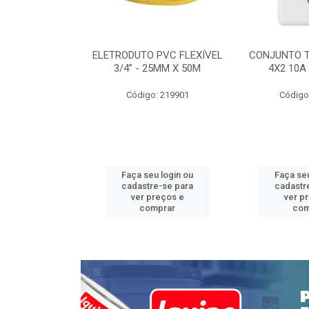
INTERRUPTOR
ELETRODUTO PVC FLEXÍVEL
CONJUNTO 
 TOMADA 2P+T
3/4” - 25MM X 50M
4X2 10A
 STYLUS
Código: 219901
Código
: 639085
u login ou
Faça seu login ou
Faça seu
e-se para
cadastre-se para
cadastr
reços e
ver preços e
ver p
mprar
comprar
com