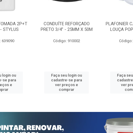
TOMADA 2P+T
CONDUÍTE REFORÇADO
PLAFONIER C
 - STYLUS
PRETO 3/4” - 25MM X 50M
LOUÇA POP
: 639090
Código: 910002
Código:
 login ou
Faça seu login ou
Faça seu
e-se para
cadastre-se para
cadastre
reços e
ver preços e
ver pr
prar
comprar
com