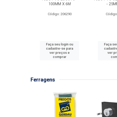
/3M
100MM X 6M
- 25M
: 897576
Código: 206290
Código
u login ou
Faça seu login ou
Faça seu
e-se para
cadastre-se para
cadastr
reços e
ver preços e
ver p
mprar
comprar
com
Ferragens