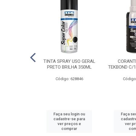
E PINTURA
TINTA SPRAY USO GERAL
CORANTE
INGO - 23CM
PRETO BRILHA 350ML
TEKBOND C/1
: 886636
Código: 628846
Código
u login ou
Faça seu login ou
Faça seu
e-se para
cadastre-se para
cadastr
reços e
ver preços e
ver p
mprar
comprar
com