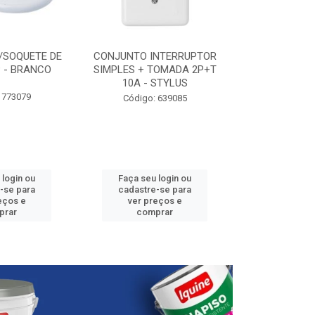
/SOQUETE DE
CONJUNTO INTERRUPTOR
ELETRODUTO P
 - BRANCO
SIMPLES + TOMADA 2P+T
3/4” - 25
10A - STYLUS
 773079
Código:
Código: 639085
 login ou
Faça seu login ou
Faça seu 
-se para
cadastre-se para
cadastre
eços e
ver preços e
ver pr
prar
comprar
comp