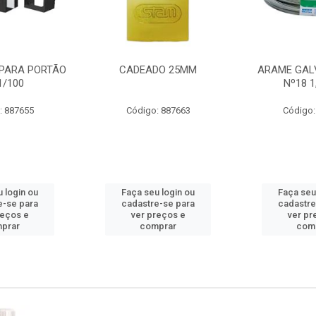
PARA PORTÃO
CADEADO 25MM
ARAME GAL
1/100
Nº18 
: 887655
Código: 887663
Código:
 login ou
Faça seu login ou
Faça seu
e-se para
cadastre-se para
cadastre
reços e
ver preços e
ver pr
prar
comprar
com