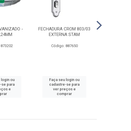
VANIZADO -
FECHADURA CROM 803/03
ABRAÇADE
1,24MM
EXTERNA STAM
GALVANIZA
 873202
Código: 887650
Código:
 login ou
Faça seu login ou
Faça seu 
-se para
cadastre-se para
cadastre
eços e
ver preços e
ver pr
prar
comprar
comp