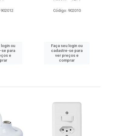
 902012
Código: 902010
Código:
 login ou
Faça seu login ou
Faça seu 
-se para
cadastre-se para
cadastre
eços e
ver preços e
ver pr
prar
comprar
comp