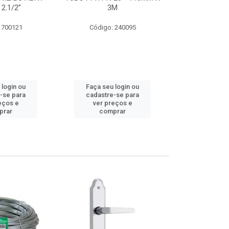
 2.1/2”
3M
SUPER CPVC 
 700121
Código: 240095
Código:
 login ou
Faça seu login ou
Faça seu 
-se para
cadastre-se para
cadastre
eços e
ver preços e
ver pr
prar
comprar
comp