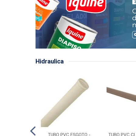
Hidraulica
LHA PLUVIAL
TUBO PVC ESGOTO -
TUBO PVC CL