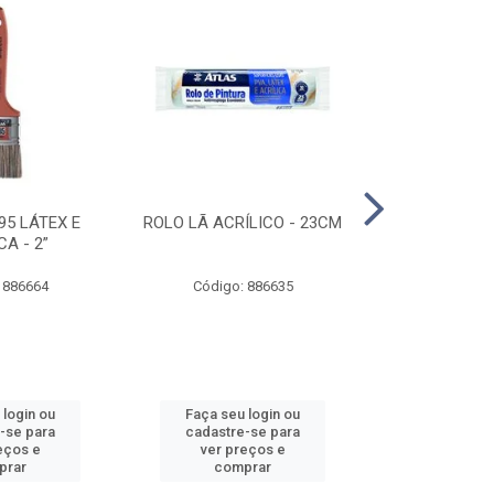
95 LÁTEX E
ROLO LÃ ACRÍLICO - 23CM
ROLO DE 
CA - 2”
ANTIRESPIN
 886664
Código: 886635
Código:
 login ou
Faça seu login ou
Faça seu 
-se para
cadastre-se para
cadastre
eços e
ver preços e
ver pr
prar
comprar
comp