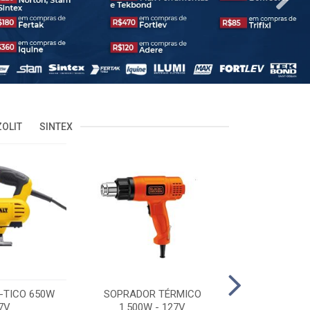
OLIT
SINTEX
-TICO 650W
SOPRADOR TÉRMICO
POLITRIZ 5'
7V
1.500W - 127V
C/MALA 