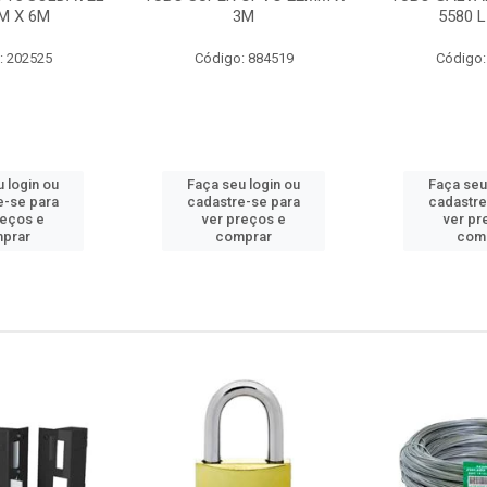
M X 6M
3M
5580 L
: 202525
Código: 884519
Código:
 login ou
Faça seu login ou
Faça seu
e-se para
cadastre-se para
cadastre
reços e
ver preços e
ver pr
prar
comprar
com