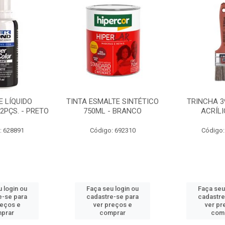
 LÍQUIDO
TINTA ESMALTE SINTÉTICO
TRINCHA 3
2PÇS. - PRETO
750ML - BRANCO
ACRÍLI
: 628891
Código: 692310
Código:
 login ou
Faça seu login ou
Faça seu
e-se para
cadastre-se para
cadastre
reços e
ver preços e
ver pr
prar
comprar
com