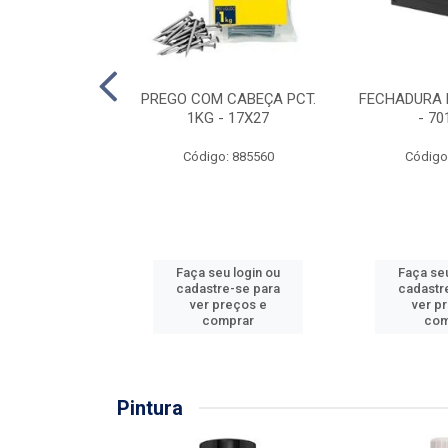
EIRA COPO
PREGO COM CABEÇA PCT.
FECHADURA 
ZADA 3/4''
1KG - 17X27
- 70
: 860036
Código: 885560
Código
u login ou
Faça seu login ou
Faça seu
e-se para
cadastre-se para
cadastr
reços e
ver preços e
ver p
mprar
comprar
com
Pintura