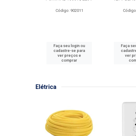
57MM
Código: 902011
Código
: 902001
u login ou
Faça seu login ou
Faça seu
e-se para
cadastre-se para
cadastr
reços e
ver preços e
ver p
mprar
comprar
com
Elétrica