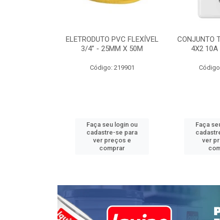
INTERRUPTOR
ELETRODUTO PVC FLEXÍVEL
CONJUNTO 
 TOMADA 2P+T
3/4” - 25MM X 50M
4X2 10A
 STYLUS
Código: 219901
Código
: 639085
u login ou
Faça seu login ou
Faça seu
e-se para
cadastre-se para
cadastr
reços e
ver preços e
ver p
mprar
comprar
com