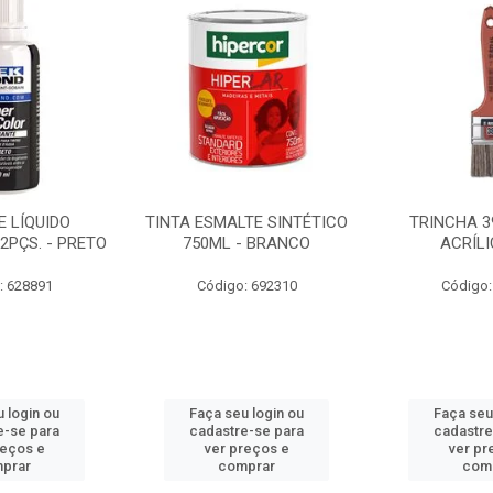
 LÍQUIDO
TINTA ESMALTE SINTÉTICO
TRINCHA 3
2PÇS. - PRETO
750ML - BRANCO
ACRÍLI
: 628891
Código: 692310
Código:
 login ou
Faça seu login ou
Faça seu
e-se para
cadastre-se para
cadastre
reços e
ver preços e
ver pr
prar
comprar
com