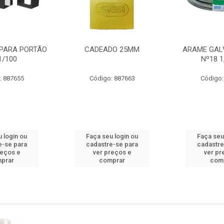
PARA PORTÃO
CADEADO 25MM
ARAME GAL
1/100
Nº18 
: 887655
Código: 887663
Código:
 login ou
Faça seu login ou
Faça seu
e-se para
cadastre-se para
cadastre
reços e
ver preços e
ver pr
prar
comprar
com