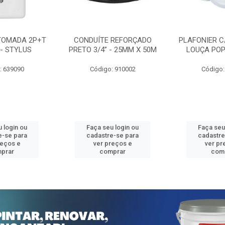
TOMADA 2P+T
CONDUÍTE REFORÇADO
PLAFONIER C
 - STYLUS
PRETO 3/4” - 25MM X 50M
LOUÇA POP
: 639090
Código: 910002
Código:
 login ou
Faça seu login ou
Faça seu
e-se para
cadastre-se para
cadastre
reços e
ver preços e
ver pr
prar
comprar
com