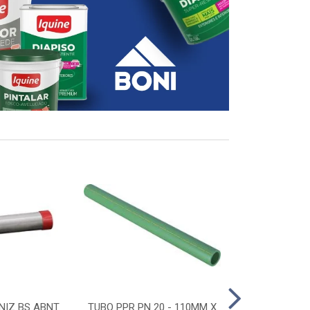
NIZ BS ABNT
TUBO PPR PN 20 - 110MM X
CONECTOR D