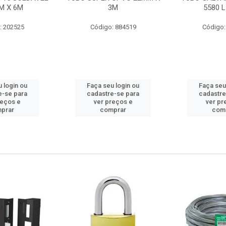
M X 6M
3M
5580 L
: 202525
Código: 884519
Código:
 login ou
Faça seu login ou
Faça seu
e-se para
cadastre-se para
cadastre
reços e
ver preços e
ver pr
prar
comprar
com