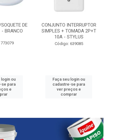
/SOQUETE DE
CONJUNTO INTERRUPTOR
ELETRODUTO P
 - BRANCO
SIMPLES + TOMADA 2P+T
3/4” - 25
10A - STYLUS
 773079
Código:
Código: 639085
 login ou
Faça seu login ou
Faça seu 
-se para
cadastre-se para
cadastre
eços e
ver preços e
ver pr
prar
comprar
comp