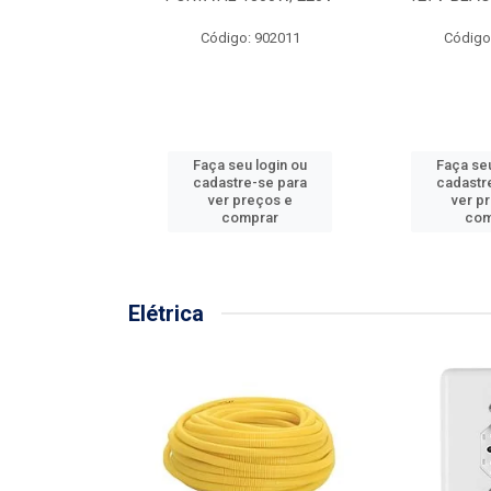
57MM
Código: 902011
Código
: 902001
u login ou
Faça seu login ou
Faça seu
e-se para
cadastre-se para
cadastr
reços e
ver preços e
ver p
mprar
comprar
com
Elétrica