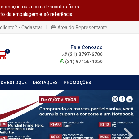
promoção ou já com descontos fixos.
info da embalagem é só referência.
|
cliente? - Cadastrar
Área do Representante
Fale Conosco
0
(21) 3797-6700
(21) 97156-4050
 DE ESTOQUE
DESTAQUES
PROMOÇÕES