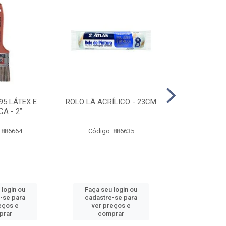
95 LÁTEX E
ROLO LÃ ACRÍLICO - 23CM
ROLO DE 
CA - 2”
ANTIRESPIN
 886664
Código: 886635
Código:
 login ou
Faça seu login ou
Faça seu 
-se para
cadastre-se para
cadastre
eços e
ver preços e
ver pr
prar
comprar
comp