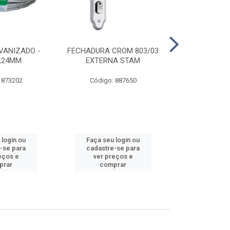
VANIZADO -
FECHADURA CROM 803/03
ABRAÇADE
1,24MM
EXTERNA STAM
GALVANIZA
 873202
Código: 887650
Código:
 login ou
Faça seu login ou
Faça seu 
-se para
cadastre-se para
cadastre
eços e
ver preços e
ver pr
prar
comprar
comp