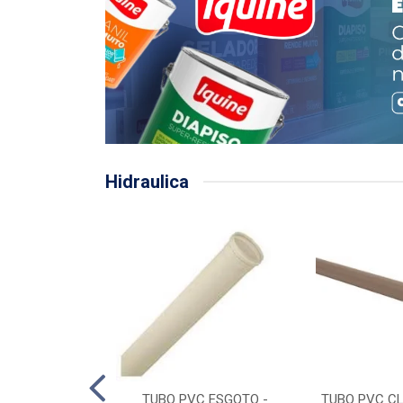
Hidraulica
LHA PLUVIAL
TUBO PVC ESGOTO -
TUBO PVC CL