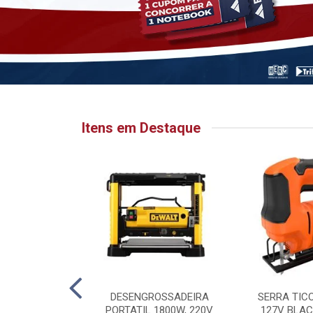
Itens em Destaque
HATA PARA
DESENGROSSADEIRA
SERRA TIC
 6.1/8” X 1”
PORTATIL 1800W, 220V
127V BLAC