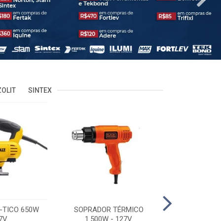
OLIT
SINTEX
-TICO 650W
SOPRADOR TÉRMICO
POLITRIZ 5'
7V
1.500W - 127V
C/MALA 