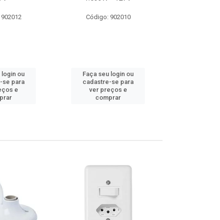
 902012
Código: 902010
Código:
 login ou
Faça seu login ou
Faça seu 
-se para
cadastre-se para
cadastre
eços e
ver preços e
ver pr
prar
comprar
comp