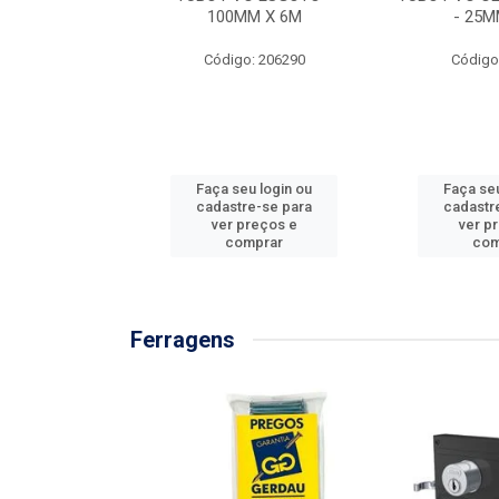
/3M
100MM X 6M
- 25M
: 897576
Código: 206290
Código
u login ou
Faça seu login ou
Faça seu
e-se para
cadastre-se para
cadastr
reços e
ver preços e
ver p
mprar
comprar
com
Ferragens