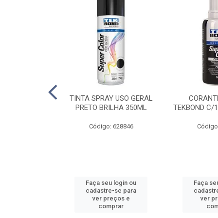
E PINTURA
TINTA SPRAY USO GERAL
CORANTE
INGO - 23CM
PRETO BRILHA 350ML
TEKBOND C/1
: 886636
Código: 628846
Código
u login ou
Faça seu login ou
Faça seu
e-se para
cadastre-se para
cadastr
reços e
ver preços e
ver p
mprar
comprar
com