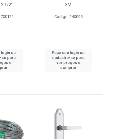
 2.1/2”
3M
SUPER CPVC 
 700121
Código: 240095
Código:
 login ou
Faça seu login ou
Faça seu 
-se para
cadastre-se para
cadastre
eços e
ver preços e
ver pr
prar
comprar
comp