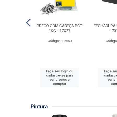
EIRA COPO
PREGO COM CABEÇA PCT.
FECHADURA 
ZADA 3/4''
1KG - 17X27
- 70
: 860036
Código: 885560
Código
u login ou
Faça seu login ou
Faça seu
e-se para
cadastre-se para
cadastr
reços e
ver preços e
ver p
mprar
comprar
com
Pintura