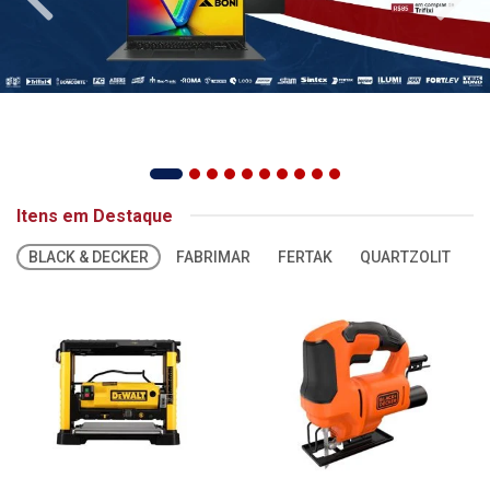
Itens em Destaque
BLACK & DECKER
FABRIMAR
FERTAK
QUARTZOLIT
S