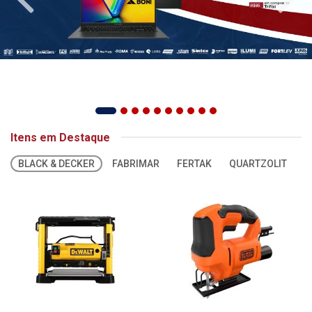
Itens em Destaque
BLACK & DECKER
FABRIMAR
FERTAK
QUARTZOLIT
S