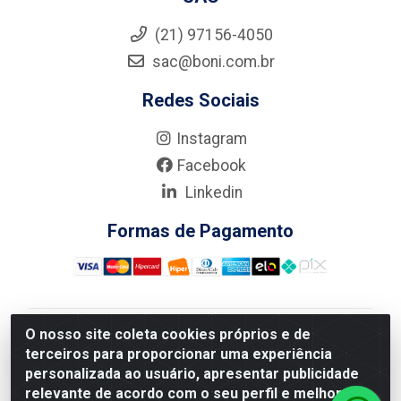
(21) 97156-4050
sac@boni.com.br
Redes Sociais
Instagram
Facebook
Linkedin
Formas de Pagamento
O nosso site coleta cookies próprios e de
Nova Boni Distribuidora de Material de Construção LTDA
terceiros para proporcionar uma experiência
- Rua Alice Tibiriçá, 330 - Vila Da Penha, Rio de
personalizada ao usuário, apresentar publicidade
Janeiro/RJ - CEP: 21.210-110 - CNPJ: 11.003.135/0001-
relevante de acordo com o seu perfil e melhorar a
27