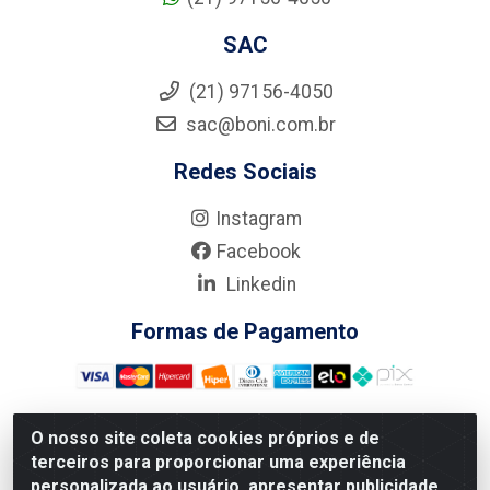
SAC
(21) 97156-4050
sac@boni.com.br
Redes Sociais
Instagram
Facebook
Linkedin
Formas de Pagamento
O nosso site coleta cookies próprios e de
terceiros para proporcionar uma experiência
Nova Boni Distribuidora de Material de Construção LTDA - Rua
personalizada ao usuário, apresentar publicidade
Alice Tibiriçá, 330 - Vila Da Penha, Rio de Janeiro/RJ - CEP: