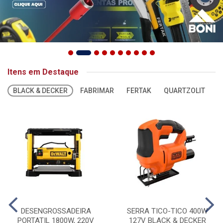
Itens em Destaque
BLACK & DECKER
FABRIMAR
FERTAK
QUARTZOLIT
S
DESENGROSSADEIRA
SERRA TICO-TICO 400W
PORTATIL 1800W, 220V
127V BLACK & DECKER