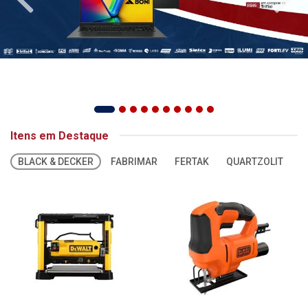
Itens em Destaque
BLACK & DECKER
FABRIMAR
FERTAK
QUARTZOLIT
S