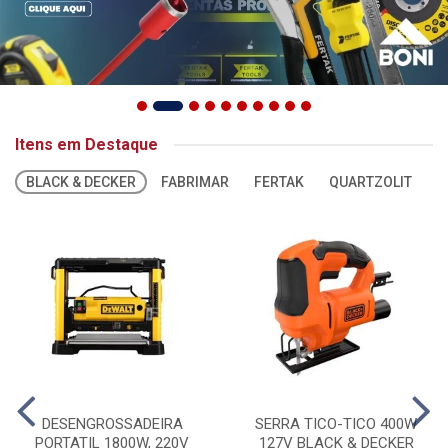
Itens em Destaque
BLACK & DECKER
FABRIMAR
FERTAK
QUARTZOLIT
S
DESENGROSSADEIRA
SERRA TICO-TICO 400W
PORTATIL 1800W, 220V
127V BLACK & DECKER