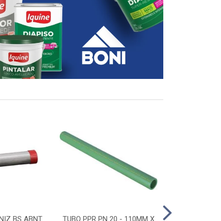
NIZ BS ABNT
TUBO PPR PN 20 - 110MM X
CONECTOR D