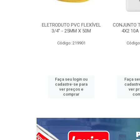
INTERRUPTOR
ELETRODUTO PVC FLEXÍVEL
CONJUNTO 
 TOMADA 2P+T
3/4” - 25MM X 50M
4X2 10A
 STYLUS
Código: 219901
Código
: 639085
u login ou
Faça seu login ou
Faça seu
e-se para
cadastre-se para
cadastr
reços e
ver preços e
ver p
mprar
comprar
com