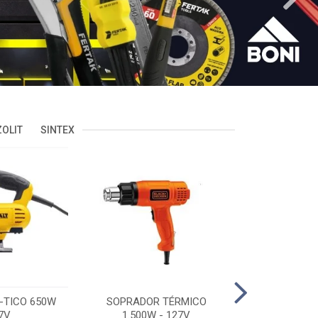
OLIT
SINTEX
-TICO 650W
SOPRADOR TÉRMICO
POLITRIZ 5'
7V
1.500W - 127V
C/MALA 