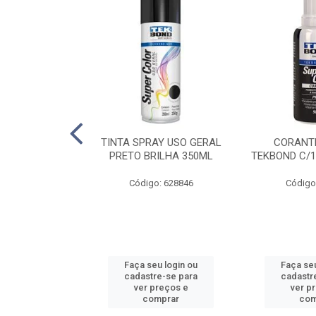
E PINTURA
TINTA SPRAY USO GERAL
CORANTE
INGO - 23CM
PRETO BRILHA 350ML
TEKBOND C/1
: 886636
Código: 628846
Código
u login ou
Faça seu login ou
Faça seu
e-se para
cadastre-se para
cadastr
reços e
ver preços e
ver p
mprar
comprar
com