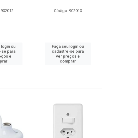
 902012
Código: 902010
Código:
 login ou
Faça seu login ou
Faça seu 
-se para
cadastre-se para
cadastre
eços e
ver preços e
ver pr
prar
comprar
comp