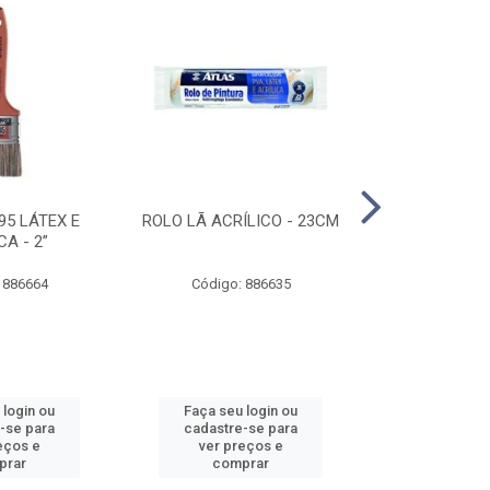
95 LÁTEX E
ROLO LÃ ACRÍLICO - 23CM
ROLO DE 
CA - 2”
ANTIRESPIN
 886664
Código: 886635
Código:
 login ou
Faça seu login ou
Faça seu 
-se para
cadastre-se para
cadastre
eços e
ver preços e
ver pr
prar
comprar
comp