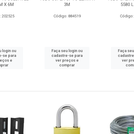
M X 6M
3M
5580 L
: 202525
Código: 884519
Código:
 login ou
Faça seu login ou
Faça seu
e-se para
cadastre-se para
cadastre
reços e
ver preços e
ver pr
prar
comprar
com