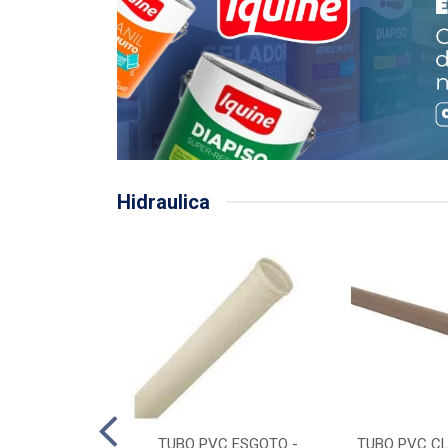
Hidraulica
LHA PLUVIAL
TUBO PVC ESGOTO -
TUBO PVC CL