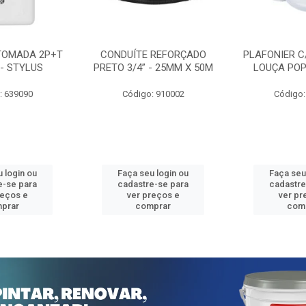
TOMADA 2P+T
CONDUÍTE REFORÇADO
PLAFONIER C
 - STYLUS
PRETO 3/4” - 25MM X 50M
LOUÇA POP
: 639090
Código: 910002
Código:
 login ou
Faça seu login ou
Faça seu
e-se para
cadastre-se para
cadastre
reços e
ver preços e
ver pr
prar
comprar
com