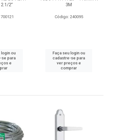
 2.1/2”
3M
SUPER CPVC 
 700121
Código: 240095
Código:
 login ou
Faça seu login ou
Faça seu 
-se para
cadastre-se para
cadastre
eços e
ver preços e
ver pr
prar
comprar
comp