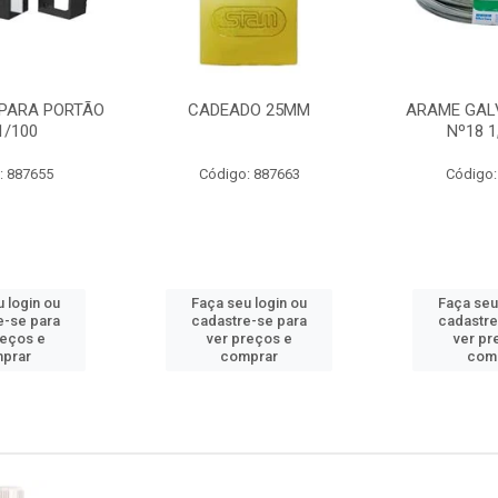
PARA PORTÃO
CADEADO 25MM
ARAME GAL
1/100
Nº18 
: 887655
Código: 887663
Código:
 login ou
Faça seu login ou
Faça seu
e-se para
cadastre-se para
cadastre
reços e
ver preços e
ver pr
prar
comprar
com