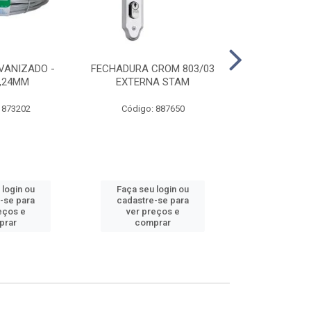
VANIZADO -
FECHADURA CROM 803/03
ABRAÇADE
1,24MM
EXTERNA STAM
GALVANIZA
 873202
Código: 887650
Código:
 login ou
Faça seu login ou
Faça seu 
-se para
cadastre-se para
cadastre
eços e
ver preços e
ver pr
prar
comprar
comp