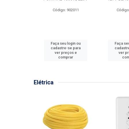
57MM
Código: 902011
Código
: 902001
u login ou
Faça seu login ou
Faça seu
e-se para
cadastre-se para
cadastr
reços e
ver preços e
ver p
mprar
comprar
com
Elétrica