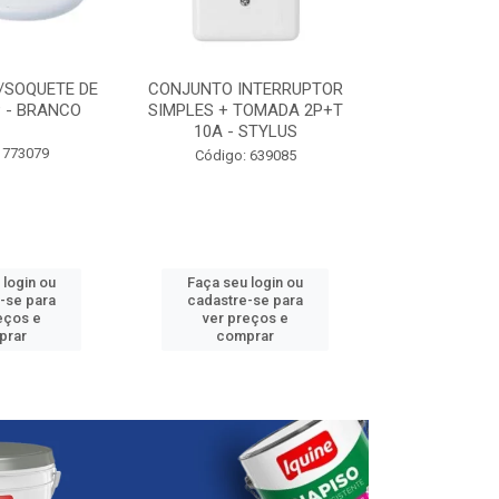
/SOQUETE DE
CONJUNTO INTERRUPTOR
ELETRODUTO P
 - BRANCO
SIMPLES + TOMADA 2P+T
3/4” - 25
10A - STYLUS
 773079
Código:
Código: 639085
 login ou
Faça seu login ou
Faça seu 
-se para
cadastre-se para
cadastre
eços e
ver preços e
ver pr
prar
comprar
comp