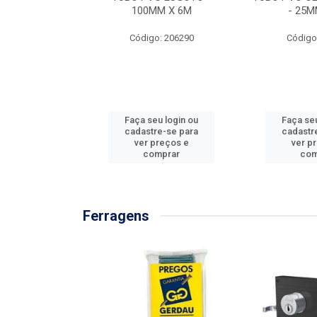
/3M
100MM X 6M
- 25M
: 897576
Código: 206290
Código
u login ou
Faça seu login ou
Faça seu
e-se para
cadastre-se para
cadastr
reços e
ver preços e
ver p
mprar
comprar
com
Ferragens