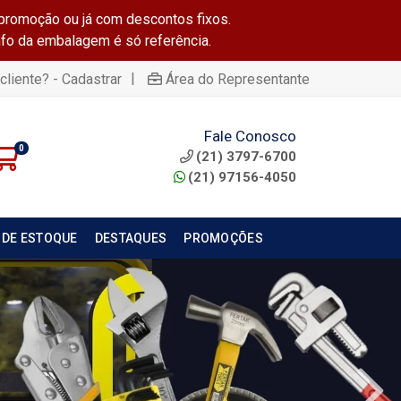
promoção ou já com descontos fixos.
info da embalagem é só referência.
|
cliente? - Cadastrar
Área do Representante
Fale Conosco
0
(21) 3797-6700
(21) 97156-4050
 DE ESTOQUE
DESTAQUES
PROMOÇÕES