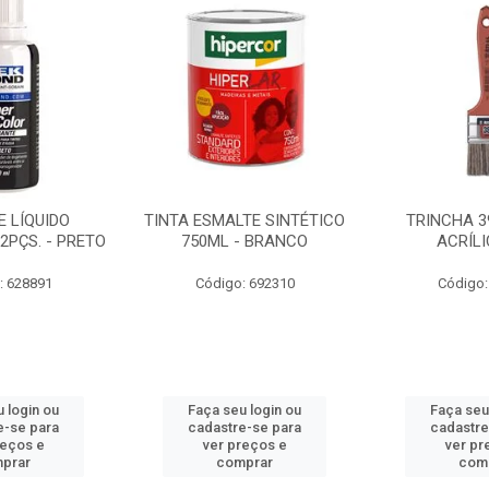
 LÍQUIDO
TINTA ESMALTE SINTÉTICO
TRINCHA 3
2PÇS. - PRETO
750ML - BRANCO
ACRÍLI
: 628891
Código: 692310
Código:
 login ou
Faça seu login ou
Faça seu
e-se para
cadastre-se para
cadastre
reços e
ver preços e
ver pr
prar
comprar
com