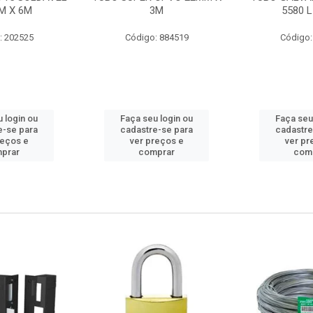
M X 6M
3M
5580 L
: 202525
Código: 884519
Código:
 login ou
Faça seu login ou
Faça seu
e-se para
cadastre-se para
cadastre
reços e
ver preços e
ver pr
prar
comprar
com