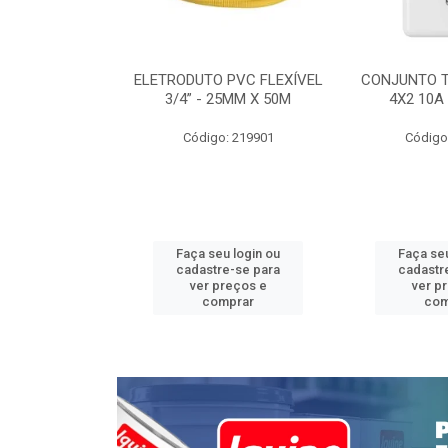
INTERRUPTOR
ELETRODUTO PVC FLEXÍVEL
CONJUNTO 
 TOMADA 2P+T
3/4” - 25MM X 50M
4X2 10A
 STYLUS
Código: 219901
Código
: 639085
u login ou
Faça seu login ou
Faça seu
e-se para
cadastre-se para
cadastr
reços e
ver preços e
ver p
mprar
comprar
com