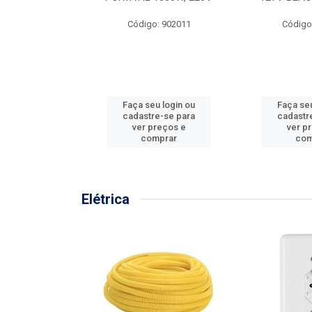
57MM
Código: 902011
Código
: 902001
u login ou
Faça seu login ou
Faça seu
e-se para
cadastre-se para
cadastr
reços e
ver preços e
ver p
mprar
comprar
com
Elétrica