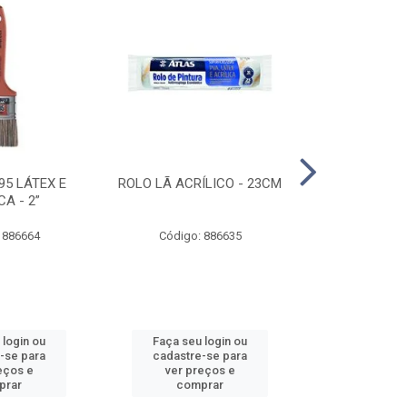
95 LÁTEX E
ROLO LÃ ACRÍLICO - 23CM
ROLO DE 
CA - 2”
ANTIRESPIN
 886664
Código: 886635
Código:
 login ou
Faça seu login ou
Faça seu 
-se para
cadastre-se para
cadastre
eços e
ver preços e
ver pr
prar
comprar
comp