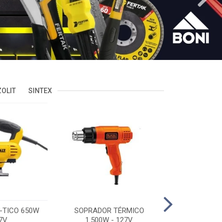
OLIT
SINTEX
-TICO 650W
SOPRADOR TÉRMICO
POLITRIZ 5'
7V
1.500W - 127V
C/MALA 