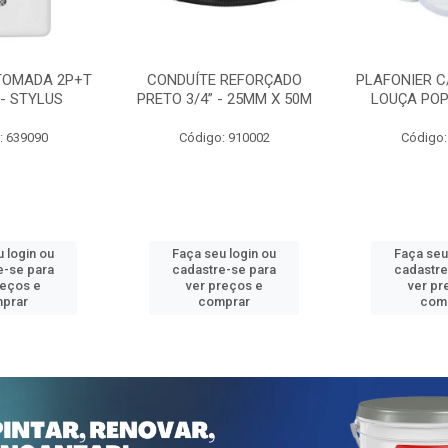
TOMADA 2P+T
CONDUÍTE REFORÇADO
PLAFONIER C
 - STYLUS
PRETO 3/4” - 25MM X 50M
LOUÇA POP
: 639090
Código: 910002
Código:
 login ou
Faça seu login ou
Faça seu
e-se para
cadastre-se para
cadastre
reços e
ver preços e
ver pr
prar
comprar
com