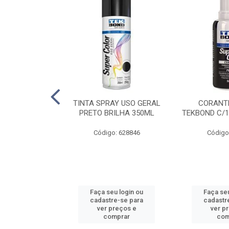
E PINTURA
TINTA SPRAY USO GERAL
CORANTE
INGO - 23CM
PRETO BRILHA 350ML
TEKBOND C/1
: 886636
Código: 628846
Código
u login ou
Faça seu login ou
Faça seu
e-se para
cadastre-se para
cadastr
reços e
ver preços e
ver p
mprar
comprar
com