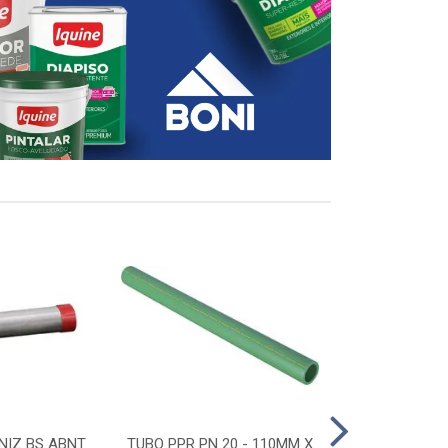
NIZ BS ABNT
TUBO PPR PN 20 - 110MM X
CONECTOR D