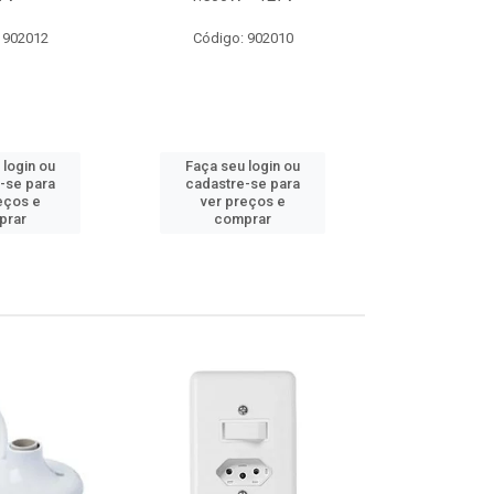
 902012
Código: 902010
Código:
 login ou
Faça seu login ou
Faça seu 
-se para
cadastre-se para
cadastre
eços e
ver preços e
ver pr
prar
comprar
comp