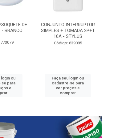
/SOQUETE DE
CONJUNTO INTERRUPTOR
ELETRODUTO P
 - BRANCO
SIMPLES + TOMADA 2P+T
3/4” - 25
10A - STYLUS
 773079
Código:
Código: 639085
 login ou
Faça seu login ou
Faça seu 
-se para
cadastre-se para
cadastre
eços e
ver preços e
ver pr
prar
comprar
comp