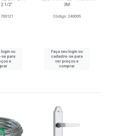
 2.1/2”
3M
SUPER CPVC 
 700121
Código: 240095
Código:
 login ou
Faça seu login ou
Faça seu 
-se para
cadastre-se para
cadastre
eços e
ver preços e
ver pr
prar
comprar
comp