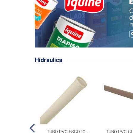
Hidraulica
LHA PLUVIAL
TUBO PVC ESGOTO -
TUBO PVC CL