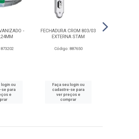
VANIZADO -
FECHADURA CROM 803/03
ABRAÇADE
1,24MM
EXTERNA STAM
GALVANIZA
 873202
Código: 887650
Código:
 login ou
Faça seu login ou
Faça seu 
-se para
cadastre-se para
cadastre
eços e
ver preços e
ver pr
prar
comprar
comp