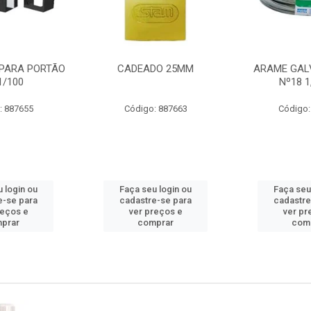
PARA PORTÃO
CADEADO 25MM
ARAME GAL
1/100
Nº18 
: 887655
Código: 887663
Código:
 login ou
Faça seu login ou
Faça seu
e-se para
cadastre-se para
cadastre
reços e
ver preços e
ver pr
prar
comprar
com