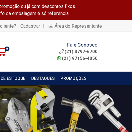
promoção ou já com descontos fixos.
info da embalagem é só referência.
|
cliente? - Cadastrar
Área do Representante
Fale Conosco
0
(21) 3797-6700
(21) 97156-4050
 DE ESTOQUE
DESTAQUES
PROMOÇÕES