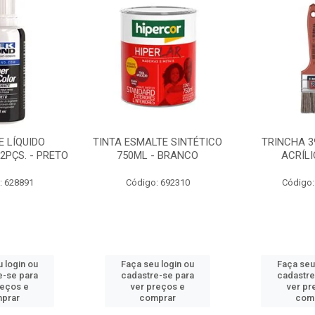
 LÍQUIDO
TINTA ESMALTE SINTÉTICO
TRINCHA 3
2PÇS. - PRETO
750ML - BRANCO
ACRÍLI
: 628891
Código: 692310
Código:
 login ou
Faça seu login ou
Faça seu
e-se para
cadastre-se para
cadastre
reços e
ver preços e
ver pr
prar
comprar
com