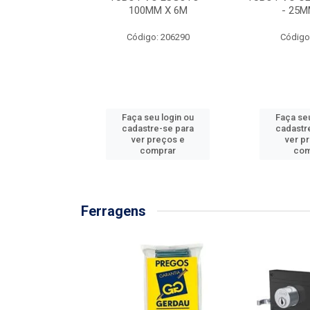
/3M
100MM X 6M
- 25M
: 897576
Código: 206290
Código
u login ou
Faça seu login ou
Faça seu
e-se para
cadastre-se para
cadastr
reços e
ver preços e
ver p
mprar
comprar
com
Ferragens