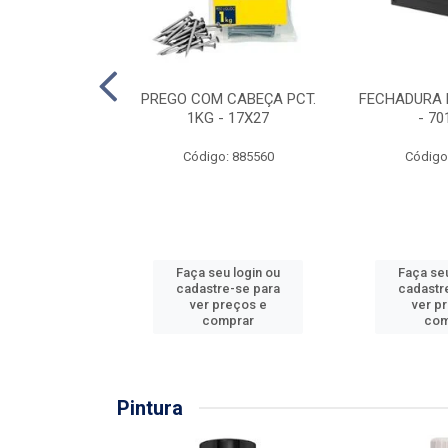
EIRA COPO
PREGO COM CABEÇA PCT.
FECHADURA 
ZADA 3/4''
1KG - 17X27
- 70
: 860036
Código: 885560
Código
u login ou
Faça seu login ou
Faça seu
e-se para
cadastre-se para
cadastr
reços e
ver preços e
ver p
mprar
comprar
com
Pintura