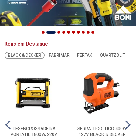
Itens em Destaque
BLACK & DECKER
FABRIMAR
FERTAK
QUARTZOLIT
S
DESENGROSSADEIRA
SERRA TICO-TICO 400W
PORTATIL 1800W, 220V
127V BLACK & DECKER