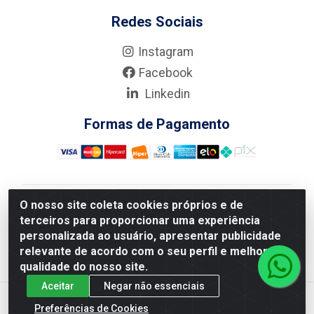
Redes Sociais
Instagram
Facebook
Linkedin
Formas de Pagamento
O nosso site coleta cookies próprios e de
Nova Boni Distribuidora de Material de Construção LTDA
terceiros para proporcionar uma experiência
- Rua Alice Tibiriçá, 330 - Vila Da Penha, Rio de
personalizada ao usuário, apresentar publicidade
Janeiro/RJ - CEP: 21.210-110 - CNPJ: 11.003.135/0001-
relevante de acordo com o seu perfil e melhorar a
27
qualidade do nosso site.
Aceitar
Negar não essenciais
Preferências de Cookies