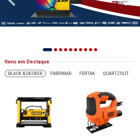
Itens em Destaque
BLACK & DECKER
FABRIMAR
FERTAK
QUARTZOLIT
S