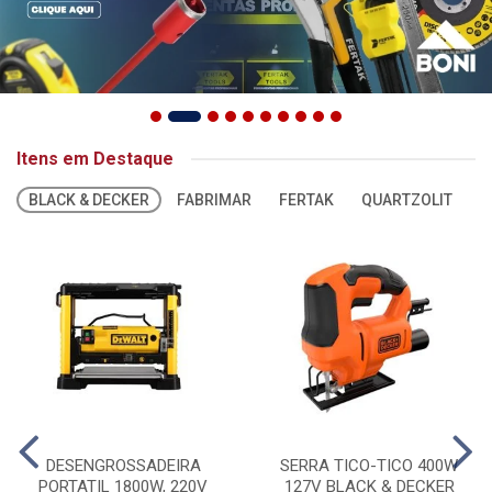
Itens em Destaque
BLACK & DECKER
FABRIMAR
FERTAK
QUARTZOLIT
S
DESENGROSSADEIRA
SERRA TICO-TICO 400W
PORTATIL 1800W, 220V
127V BLACK & DECKER