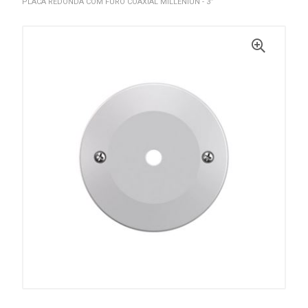
PLACA REDONDA COM FURO COAXIAL MILLENIUN - 3”