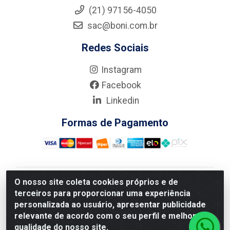
(21) 97156-4050
sac@boni.com.br
Redes Sociais
Instagram
Facebook
Linkedin
Formas de Pagamento
O nosso site coleta cookies próprios e de
Nova Boni Distribuidora de Material de Construção LTDA
terceiros para proporcionar uma experiência
- Rua Alice Tibiriçá, 330 - Vila Da Penha, Rio de
personalizada ao usuário, apresentar publicidade
Janeiro/RJ - CEP: 21.210-110 - CNPJ: 11.003.135/0001-
relevante de acordo com o seu perfil e melhorar a
27
qualidade do nosso site.