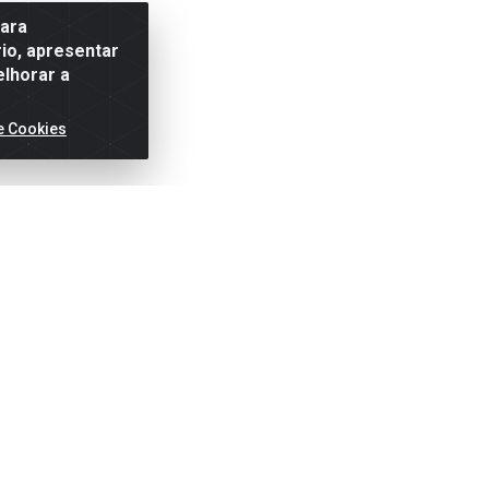
para
io, apresentar
elhorar a
e Cookies