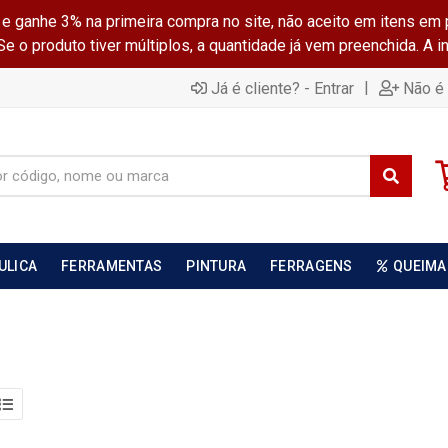
ganhe 3% na primeira compra no site, não aceito em itens em 
 o produto tiver múltiplos, a quantidade já vem preenchida. A 
|
Já é cliente? - Entrar
Não é 
ULICA
FERRAMENTAS
PINTURA
FERRAGENS
QUEIMA