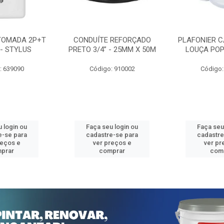
TOMADA 2P+T
CONDUÍTE REFORÇADO
PLAFONIER C
 - STYLUS
PRETO 3/4” - 25MM X 50M
LOUÇA POP
: 639090
Código: 910002
Código:
 login ou
Faça seu login ou
Faça seu
e-se para
cadastre-se para
cadastre
reços e
ver preços e
ver pr
prar
comprar
com