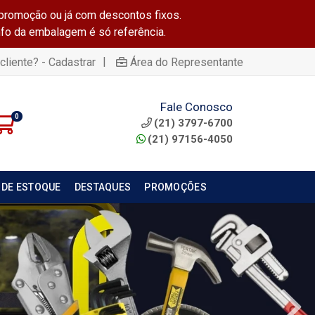
promoção ou já com descontos fixos.
info da embalagem é só referência.
|
cliente? - Cadastrar
Área do Representante
Fale Conosco
0
(21) 3797-6700
(21) 97156-4050
 DE ESTOQUE
DESTAQUES
PROMOÇÕES