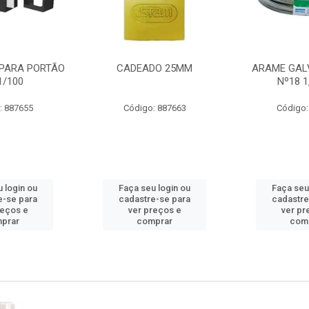
PARA PORTÃO
CADEADO 25MM
ARAME GAL
1/100
Nº18 
: 887655
Código: 887663
Código:
 login ou
Faça seu login ou
Faça seu
e-se para
cadastre-se para
cadastre
reços e
ver preços e
ver pr
prar
comprar
com