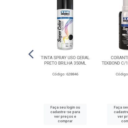
E PINTURA
TINTA SPRAY USO GERAL
CORANTE
INGO - 23CM
PRETO BRILHA 350ML
TEKBOND C/1
: 886636
Código: 628846
Código
u login ou
Faça seu login ou
Faça seu
e-se para
cadastre-se para
cadastr
reços e
ver preços e
ver p
mprar
comprar
com