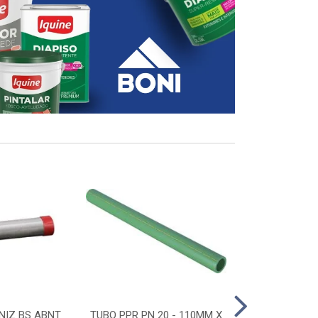
NIZ BS ABNT
TUBO PPR PN 20 - 110MM X
CONECTOR D