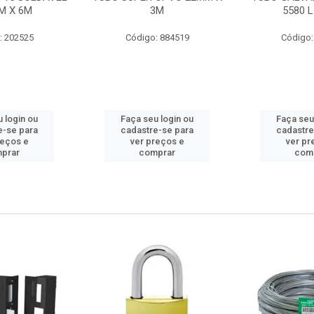
M X 6M
3M
5580 L
: 202525
Código: 884519
Código:
 login ou
Faça seu login ou
Faça seu
e-se para
cadastre-se para
cadastre
reços e
ver preços e
ver pr
prar
comprar
com