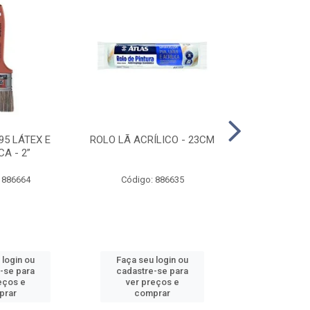
95 LÁTEX E
ROLO LÃ ACRÍLICO - 23CM
ROLO DE 
CA - 2”
ANTIRESPIN
 886664
Código: 886635
Código:
 login ou
Faça seu login ou
Faça seu 
-se para
cadastre-se para
cadastre
eços e
ver preços e
ver pr
prar
comprar
comp