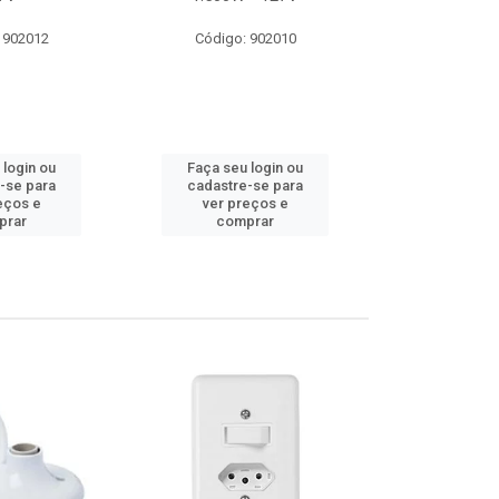
 902012
Código: 902010
Código:
 login ou
Faça seu login ou
Faça seu 
-se para
cadastre-se para
cadastre
eços e
ver preços e
ver pr
prar
comprar
comp