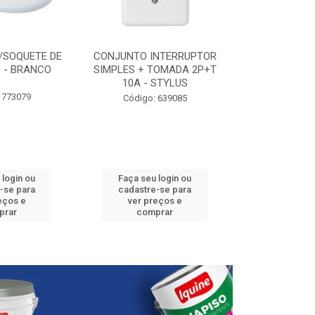
/SOQUETE DE
CONJUNTO INTERRUPTOR
ELETRODUTO P
 - BRANCO
SIMPLES + TOMADA 2P+T
3/4” - 25
10A - STYLUS
 773079
Código:
Código: 639085
 login ou
Faça seu login ou
Faça seu 
-se para
cadastre-se para
cadastre
eços e
ver preços e
ver pr
prar
comprar
comp