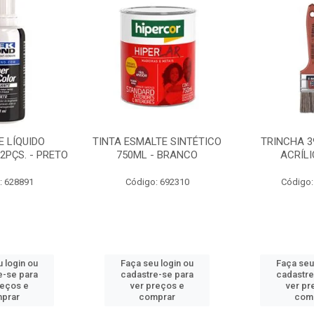
 LÍQUIDO
TINTA ESMALTE SINTÉTICO
TRINCHA 3
2PÇS. - PRETO
750ML - BRANCO
ACRÍLI
: 628891
Código: 692310
Código:
 login ou
Faça seu login ou
Faça seu
e-se para
cadastre-se para
cadastre
reços e
ver preços e
ver pr
prar
comprar
com