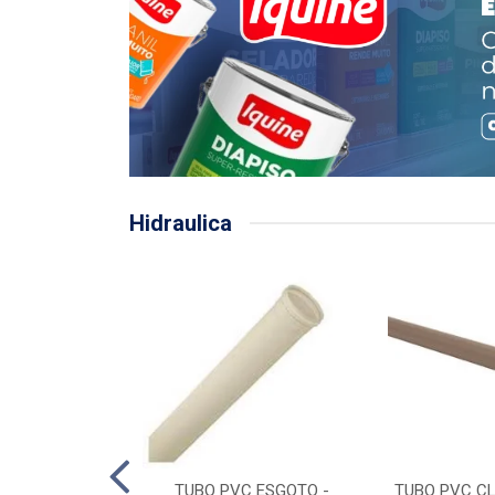
Hidraulica
LHA PLUVIAL
TUBO PVC ESGOTO -
TUBO PVC CL