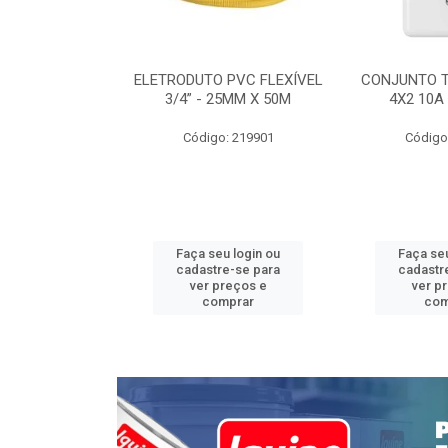
INTERRUPTOR
ELETRODUTO PVC FLEXÍVEL
CONJUNTO 
 TOMADA 2P+T
3/4” - 25MM X 50M
4X2 10A
 STYLUS
Código: 219901
Código
: 639085
u login ou
Faça seu login ou
Faça seu
e-se para
cadastre-se para
cadastr
reços e
ver preços e
ver p
mprar
comprar
com