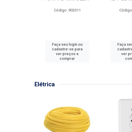
57MM
Código: 902011
Código
: 902001
u login ou
Faça seu login ou
Faça seu
e-se para
cadastre-se para
cadastr
reços e
ver preços e
ver p
mprar
comprar
com
Elétrica