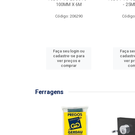
/3M
100MM X 6M
- 25M
: 897576
Código: 206290
Código
u login ou
Faça seu login ou
Faça seu
e-se para
cadastre-se para
cadastr
reços e
ver preços e
ver p
mprar
comprar
com
Ferragens