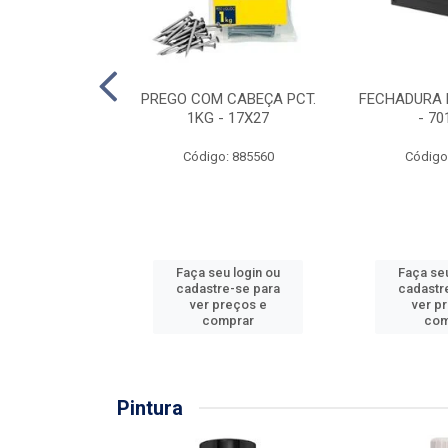
EIRA COPO
PREGO COM CABEÇA PCT.
FECHADURA 
ZADA 3/4''
1KG - 17X27
- 70
: 860036
Código: 885560
Código
u login ou
Faça seu login ou
Faça seu
e-se para
cadastre-se para
cadastr
reços e
ver preços e
ver p
mprar
comprar
com
Pintura