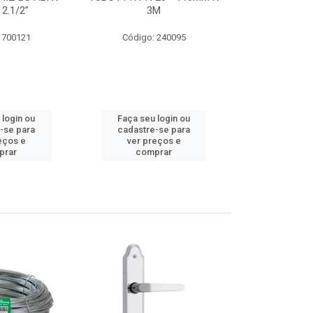
 2.1/2”
3M
SUPER CPVC 
 700121
Código: 240095
Código:
 login ou
Faça seu login ou
Faça seu 
-se para
cadastre-se para
cadastre
eços e
ver preços e
ver pr
prar
comprar
comp