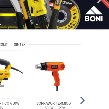
OLIT
SINTEX
-TICO 650W
SOPRADOR TÉRMICO
POLITRIZ 5'
7V
1.500W - 127V
C/MALA 