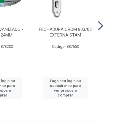
VANIZADO -
FECHADURA CROM 803/03
ABRAÇADE
1,24MM
EXTERNA STAM
GALVANIZA
 873202
Código: 887650
Código:
 login ou
Faça seu login ou
Faça seu 
-se para
cadastre-se para
cadastre
eços e
ver preços e
ver pr
prar
comprar
comp