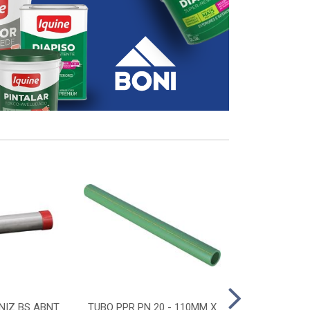
NIZ BS ABNT
TUBO PPR PN 20 - 110MM X
CONECTOR D