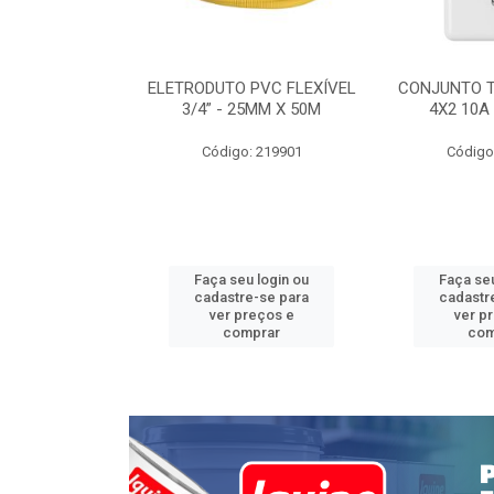
INTERRUPTOR
ELETRODUTO PVC FLEXÍVEL
CONJUNTO 
 TOMADA 2P+T
3/4” - 25MM X 50M
4X2 10A
 STYLUS
Código: 219901
Código
: 639085
u login ou
Faça seu login ou
Faça seu
e-se para
cadastre-se para
cadastr
reços e
ver preços e
ver p
mprar
comprar
com