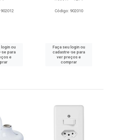
 902012
Código: 902010
Código:
 login ou
Faça seu login ou
Faça seu 
-se para
cadastre-se para
cadastre
eços e
ver preços e
ver pr
prar
comprar
comp