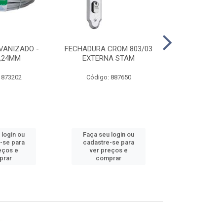
VANIZADO -
FECHADURA CROM 803/03
ABRAÇADE
1,24MM
EXTERNA STAM
GALVANIZA
 873202
Código: 887650
Código:
 login ou
Faça seu login ou
Faça seu 
-se para
cadastre-se para
cadastre
eços e
ver preços e
ver pr
prar
comprar
comp