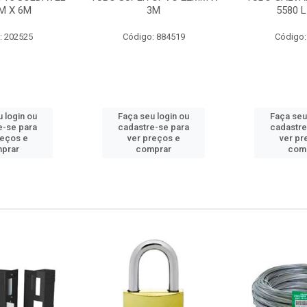
M X 6M
3M
5580 L
: 202525
Código: 884519
Código:
 login ou
Faça seu login ou
Faça seu
e-se para
cadastre-se para
cadastre
reços e
ver preços e
ver pr
prar
comprar
com