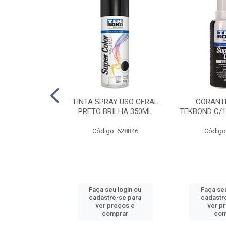
E PINTURA
TINTA SPRAY USO GERAL
CORANTE
INGO - 23CM
PRETO BRILHA 350ML
TEKBOND C/1
: 886636
Código: 628846
Código
u login ou
Faça seu login ou
Faça seu
e-se para
cadastre-se para
cadastr
reços e
ver preços e
ver p
mprar
comprar
com