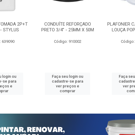
TOMADA 2P+T
CONDUÍTE REFORÇADO
PLAFONIER C
 - STYLUS
PRETO 3/4” - 25MM X 50M
LOUÇA POP
: 639090
Código: 910002
Código:
 login ou
Faça seu login ou
Faça seu
e-se para
cadastre-se para
cadastre
reços e
ver preços e
ver pr
prar
comprar
com