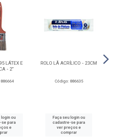
95 LÁTEX E
ROLO LÃ ACRÍLICO - 23CM
ROLO DE 
CA - 2”
ANTIRESPIN
 886664
Código: 886635
Código:
 login ou
Faça seu login ou
Faça seu 
-se para
cadastre-se para
cadastre
eços e
ver preços e
ver pr
prar
comprar
comp