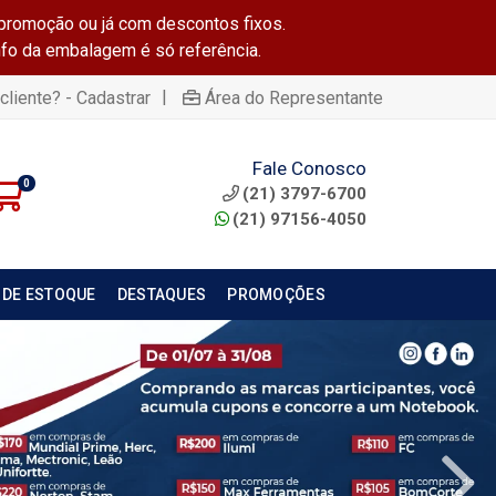
promoção ou já com descontos fixos.
info da embalagem é só referência.
|
cliente? - Cadastrar
Área do Representante
Fale Conosco
0
(21) 3797-6700
(21) 97156-4050
 DE ESTOQUE
DESTAQUES
PROMOÇÕES