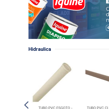
Hidraulica
LHA PLUVIAL
TUBO PVC ESGOTO -
TUBO PVC CL