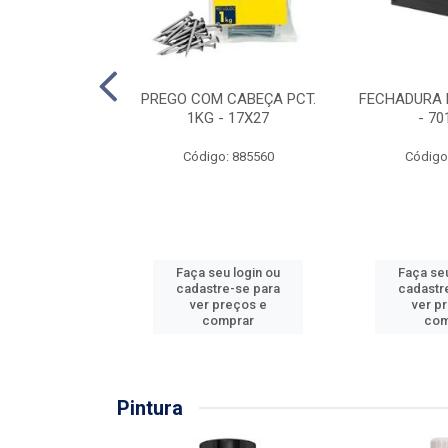
EIRA COPO
PREGO COM CABEÇA PCT.
FECHADURA 
ZADA 3/4''
1KG - 17X27
- 70
: 860036
Código: 885560
Código
u login ou
Faça seu login ou
Faça seu
e-se para
cadastre-se para
cadastr
reços e
ver preços e
ver p
mprar
comprar
com
Pintura