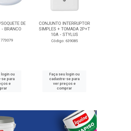
/SOQUETE DE
CONJUNTO INTERRUPTOR
ELETRODUTO P
 - BRANCO
SIMPLES + TOMADA 2P+T
3/4” - 25
10A - STYLUS
 773079
Código:
Código: 639085
 login ou
Faça seu login ou
Faça seu 
-se para
cadastre-se para
cadastre
eços e
ver preços e
ver pr
prar
comprar
comp