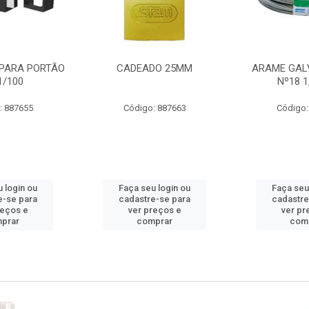
PARA PORTÃO
CADEADO 25MM
ARAME GAL
1/100
Nº18 
: 887655
Código: 887663
Código:
 login ou
Faça seu login ou
Faça seu
e-se para
cadastre-se para
cadastre
reços e
ver preços e
ver pr
prar
comprar
com