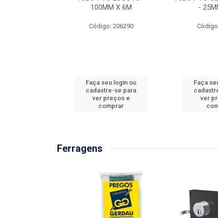
/3M
100MM X 6M
- 25M
: 897576
Código: 206290
Código
u login ou
Faça seu login ou
Faça seu
e-se para
cadastre-se para
cadastr
reços e
ver preços e
ver p
mprar
comprar
com
Ferragens