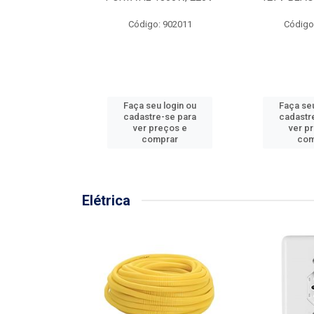
57MM
Código: 902011
Código
: 902001
u login ou
Faça seu login ou
Faça seu
e-se para
cadastre-se para
cadastr
reços e
ver preços e
ver p
mprar
comprar
com
Elétrica