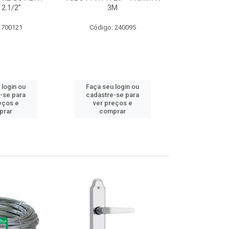
 2.1/2”
3M
SUPER CPVC 
 700121
Código: 240095
Código:
 login ou
Faça seu login ou
Faça seu 
-se para
cadastre-se para
cadastre
eços e
ver preços e
ver pr
prar
comprar
comp