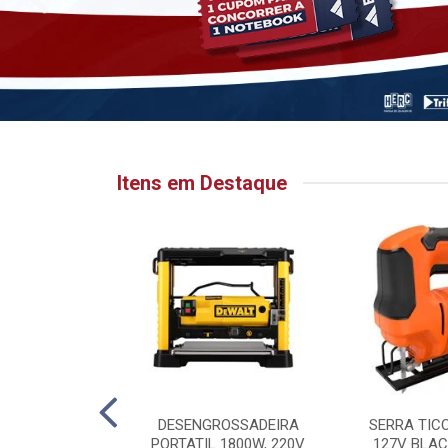
Itens em Destaque
HATA PARA
DESENGROSSADEIRA
SERRA TIC
 6.1/8” X 1”
PORTATIL 1800W, 220V
127V BLAC