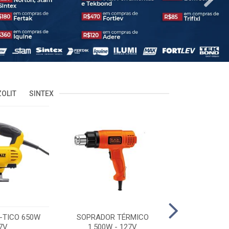
OLIT
SINTEX
-TICO 650W
SOPRADOR TÉRMICO
POLITRIZ 5'
7V
1.500W - 127V
C/MALA 