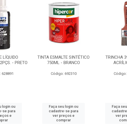
 LÍQUIDO
TINTA ESMALTE SINTÉTICO
TRINCHA 3
2PÇS. - PRETO
750ML - BRANCO
ACRÍLI
: 628891
Código: 692310
Código:
 login ou
Faça seu login ou
Faça seu
e-se para
cadastre-se para
cadastre
reços e
ver preços e
ver pr
prar
comprar
com