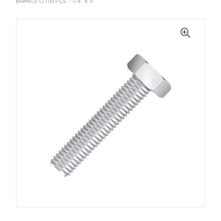
BRANCO C/100 PÇS. - 1/4” X 3”