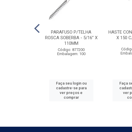
ONJ P/TELHA 1/4
PARAFUSO P/TELHA
HASTE CON
0 C/VEDACAO
ROSCA SOBERBA - 5/16” X
X 150 
110MM
digo: 592605
Códig
Código: 877200
alagem: 100
Embal
Embalagem: 100
 seu login ou
Faça seu login ou
Faça se
astre-se para
cadastre-se para
cadast
er preços e
ver preços e
ver 
comprar
comprar
co