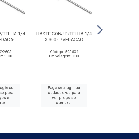
/TELHA 1/4
HASTE CONJ P/TELHA 1/4
HASTE CONJ P/T
VEDACAO
X 300 C/VEDACAO
X 350 C/VE
592603
Código: 592604
Código: 592
m: 100
Embalagem: 100
Embalagem:
login ou
Faça seu login ou
Faça seu log
se para
cadastre-se para
cadastre-se 
ços e
ver preços e
ver preços
rar
comprar
comprar