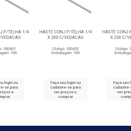
J P/TELHA 1/4
HASTE CONJ P/TELHA 1/4
HASTE CONJ P
C/VEDACAO
X 200 C/VEDACAO
X 250 C/
o: 592601
Código: 592602
Código: 
agem: 100
Embalagem: 100
Embalage
u login ou
Faça seu login ou
Faça seu 
re-se para
cadastre-se para
cadastre-
preços e
ver preços e
ver pre
mprar
comprar
comp