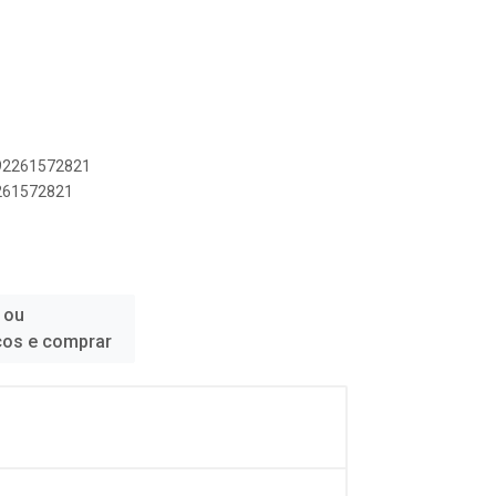
892261572821
2261572821
 ou
ços e comprar