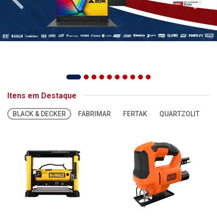
Itens em Destaque
BLACK & DECKER
FABRIMAR
FERTAK
QUARTZOLIT
S