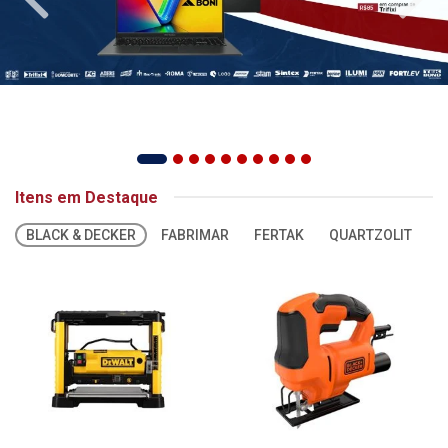
Itens em Destaque
BLACK & DECKER
FABRIMAR
FERTAK
QUARTZOLIT
S