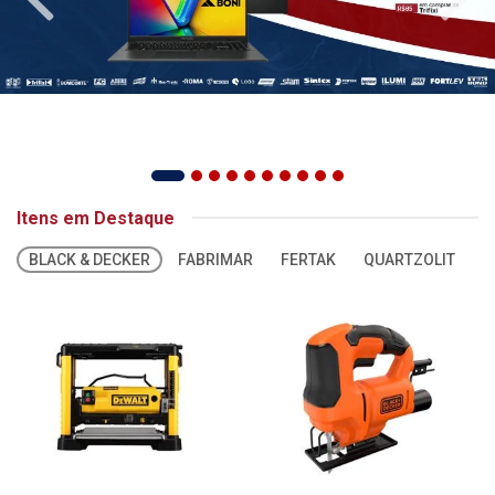
Itens em Destaque
BLACK & DECKER
FABRIMAR
FERTAK
QUARTZOLIT
S