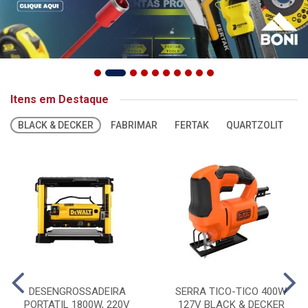
Itens em Destaque
BLACK & DECKER
FABRIMAR
FERTAK
QUARTZOLIT
S
DESENGROSSADEIRA
SERRA TICO-TICO 400W
PORTATIL 1800W, 220V
127V BLACK & DECKER