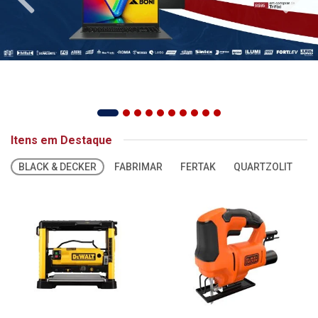
Itens em Destaque
BLACK & DECKER
FABRIMAR
FERTAK
QUARTZOLIT
S